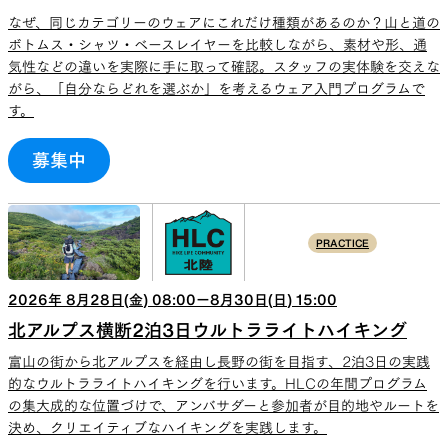
なぜ、同じカテゴリーのウェアにこれだけ種類があるのか？山と道の
ボトムス・シャツ・ベースレイヤーを比較しながら、素材や形、通
気性などの違いを実際に手に取って確認。スタッフの実体験を交えな
がら、「自分ならどれを選ぶか」を考えるウェア入門プログラムで
す。
募集中
PRACTICE
2026
年
8
月
28
日(
金
)
08:00
ー
8
月
30
日(
日
)
15:00
北アルプス横断2泊3日ウルトラライトハイキング
富山の街から北アルプスを経由し長野の街を目指す、2泊3日の実践
的なウルトラライトハイキングを行います。HLCの年間プログラム
の集大成的な位置づけで、アンバサダーと参加者が目的地やルートを
決め、クリエイティブなハイキングを実践します。