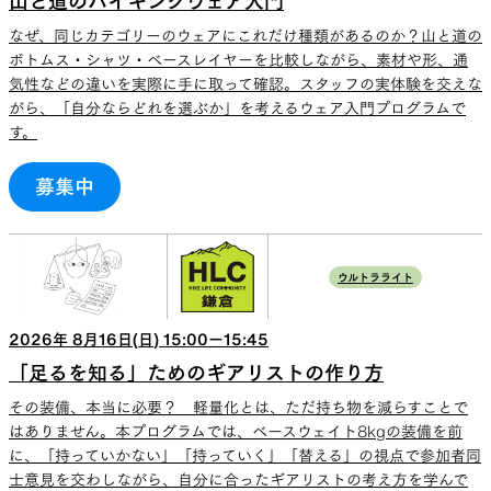
山と道のハイキングウェア入門
なぜ、同じカテゴリーのウェアにこれだけ種類があるのか？山と道の
ボトムス・シャツ・ベースレイヤーを比較しながら、素材や形、通
気性などの違いを実際に手に取って確認。スタッフの実体験を交えな
がら、「自分ならどれを選ぶか」を考えるウェア入門プログラムで
す。
募集中
ウルトラライト
2026
年
8
月
16
日(
日
)
15:00
ー
15:45
「足るを知る」ためのギアリストの作り方
その装備、本当に必要？ 軽量化とは、ただ持ち物を減らすことで
はありません。本プログラムでは、ベースウェイト8kgの装備を前
に、「持っていかない」「持っていく」「替える」の視点で参加者同
士意見を交わしながら、自分に合ったギアリストの考え方を学んで