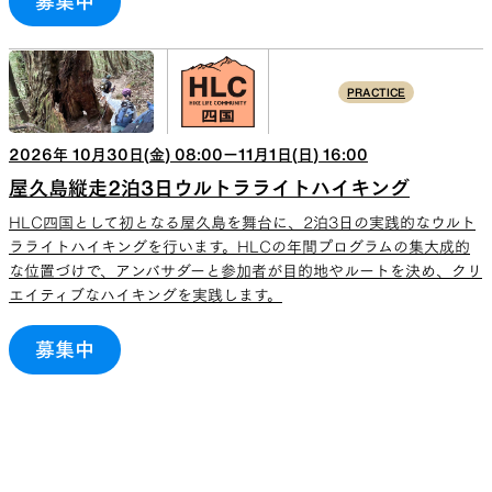
募集中
PRACTICE
2026
年
10
月
30
日(
金
)
08:00
ー
11
月
1
日(
日
)
16:00
屋久島縦走2泊3日ウルトラライトハイキング
HLC四国として初となる屋久島を舞台に、2泊3日の実践的なウルト
ラライトハイキングを行います。HLCの年間プログラムの集大成的
な位置づけで、アンバサダーと参加者が目的地やルートを決め、クリ
エイティブなハイキングを実践します。
募集中