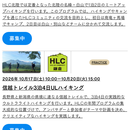
HLC北陸では定番となった北陸の名峰・白山で1泊2日のミートアッ
プハイキングを行います。このプログラムでは、ハイキングやキャン
プを通じたHLCコミュニティの交流を目的とし、初日は南竜ヶ馬場
でキャンプ、2日目は白山・別山などチームに分かれて交流します。
募集中
PRACTICE
2026
年
10
月
17
日(
土
)
10:00
ー
10
月
20
日(
火
)
15:00
信越トレイル3泊4日ULハイキング
長野県と新潟県の県境に連なる信越トレイルで、3泊4日の実践的な
ウルトラライトハイキングを行います。HLCの年間プログラムの集
大成的な位置づけで、アンバサダーと参加者がテーマや計画を決め、
クリエイティブなハイキングを実践します。