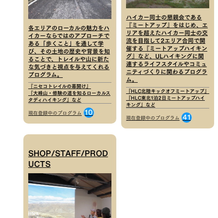
ハイカー同士の懇親会である
『ミートアップ』をはじめ、エ
各エリアのローカルの魅力をハ
リアを超えたハイカー同士の交
イカーならではのアプローチで
流を目指して2エリア合同で開
ある「歩くこと」を通して学
催する『ミートアップハイキン
び、その土地の歴史や背景を知
グ』など、ULハイキングに関
ることで、トレイルや山に新た
連するライフスタイルやコミュ
な気づきと視点を与えてくれる
ニティづくりに関わるプログラ
プログラム。
ム。
『ニセコトレイルの幕開け』
『HLC北陸キックオフミートアップ』
『大峰山・修験の道を知るローカルス
『HLC東北1泊2日ミートアップハイ
タディハイキング』など
キング』など
10
現在登録中のプログラム
41
現在登録中のプログラム
SHOP/STAFF/PROD
UCTS