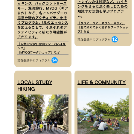
トレイルの体験談など、ハイキ
ッキング、バックカントリース
ングをさらに深く楽しむための
キー、源流釣行、MYOG（ギア
知識や方法論を学ぶプログラ
自作）など、各アンバサダーの
ム。
得意分野のアクティビティを行
うプログラム。ULのエッセンス
『リペア・ユア・オウン・メリノ』
を加えることで、それぞれのア
『藍で染めて永く愛するワークショッ
プ』など
クティビティに新たな可能性が
広がります。
12
現在登録中のプログラム
『五葉山1泊2日雪山テント泊ハイキ
ング』
『MYOGワークショップ』など
14
現在登録中のプログラム
LOCAL STUDY
LIFE & COMMUNITY
HIKING