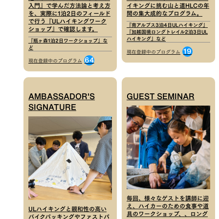
入門』で学んだ方法論と考え方
イキングに挑む山と道HLCの年
を、実際に1泊2日のフィールド
間の集大成的なプログラム。
で行う『ULハイキングワーク
『南アルプス3泊4日ULハイキング』
ショップ』で確認します。
『加越国境ロングトレイル2泊3日UL
ハイキング』など
『瓶ヶ森1泊2日ワークショップ』な
ど
19
現在登録中のプログラム
64
現在登録中のプログラム
AMBASSADOR'S
GUEST SEMINAR
SIGNATURE
毎回、様々なゲストを講師に迎
え、ハイカーのための食事や道
ULハイキングと親和性の高い
具のワークショップ、、ロング
バイクパッキングやファストパ