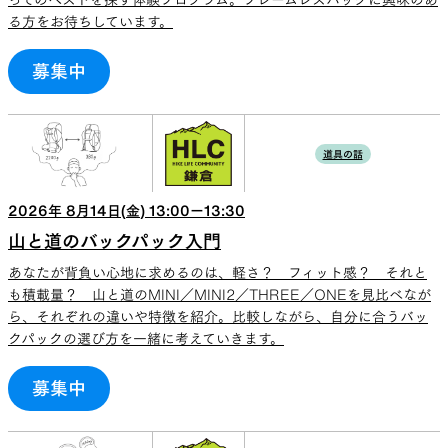
ってのベストを探す体験プログラム。フレームレスパックに興味のあ
る方をお待ちしています。
募集中
SLEEPING PADS
REPAIR PARTS
道具の話
最軽量のスリーピングパッド
補修用パッチとバックパック
パーツ
2026
年
8
月
14
日(
金
)
13:00
ー
13:30
山と道のバックパック入門
あなたが背負い心地に求めるのは、軽さ？ フィット感？ それと
ACCESSORIES
SPECIAL OFFERS
も積載量？ 山と道のMINI／MINI2／THREE／ONEを見比べなが
ら、それぞれの違いや特徴を紹介。比較しながら、自分に合うバッ
クパックの選び方を一緒に考えていきます。
機能を拡張する道具
製品ロスをなくすための特別
売
募集中