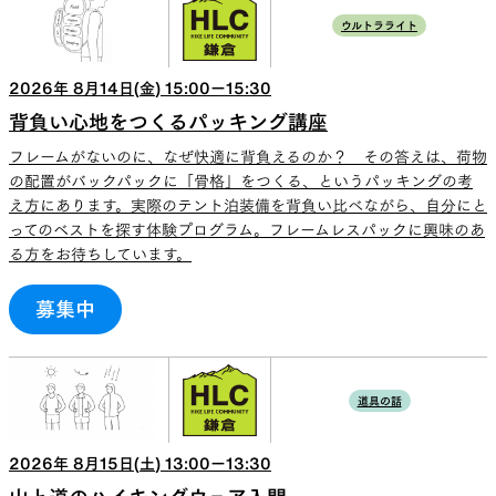
ウルトラライト
2026
年
8
月
14
日(
金
)
15:00
ー
15:30
背負い心地をつくるパッキング講座
フレームがないのに、なぜ快適に背負えるのか？ その答えは、荷物
の配置がバックパックに「骨格」をつくる、というパッキングの考
え方にあります。実際のテント泊装備を背負い比べながら、自分にと
ってのベストを探す体験プログラム。フレームレスパックに興味のあ
る方をお待ちしています。
募集中
道具の話
2026
年
8
月
15
日(
土
)
13:00
ー
13:30