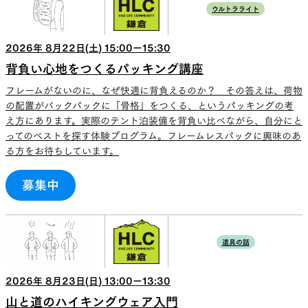
ウルトラライト
2026
年
8
月
22
日(
土
)
15:00
ー
15:30
背負い心地をつくるパッキング講座
フレームがないのに、なぜ快適に背負えるのか？ その答えは、荷物
の配置がバックパックに「骨格」をつくる、というパッキングの考
え方にあります。実際のテント泊装備を背負い比べながら、自分にと
ってのベストを探す体験プログラム。フレームレスパックに興味のあ
る方をお待ちしています。
募集中
道具の話
2026
年
8
月
23
日(
日
)
13:00
ー
13:30
山と道のハイキングウェア入門