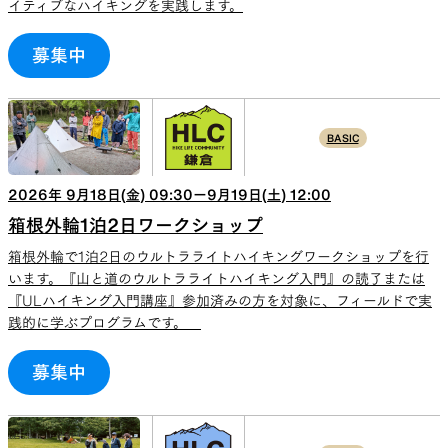
イティブなハイキングを実践します。
募集中
BASIC
2026
年
9
月
18
日(
金
)
09:30
ー
9
月
19
日(
土
)
12:00
箱根外輪1泊2日ワークショップ
箱根外輪で1泊2日のウルトラライトハイキングワークショップを行
います。『山と道のウルトラライトハイキング入門』の読了または
『ULハイキング入門講座』参加済みの方を対象に、フィールドで実
践的に学ぶプログラムです。
募集中