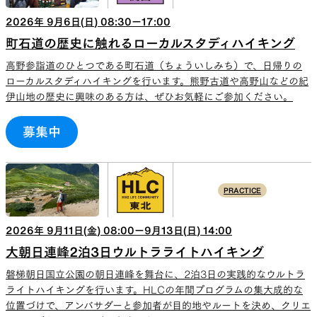
2026
年
9
月
6
日(
日
)
08:30
ー
17:00
町石道の歴史に触れるローカルスタディハイキング
高野参詣道のひとつである町石道（ちょういしみち）で、日帰りの
ローカルスタディハイキングを行います。熊野古道や高野山などの紀
伊山地の歴史に興味のある方は、ぜひお気軽にご参加ください。
募集中
PRACTICE
2026
年
9
月
11
日(
金
)
08:00
ー
9
月
13
日(
日
)
14:00
大朝日連峰2泊3日ウルトラライトハイキング
磐梯朝日国立公園の朝日連峰を舞台に、2泊3日の実践的なウルトラ
ライトハイキングを行います。HLCの年間プログラムの集大成的な
位置づけで、アンバサダーと参加者が目的地やルートを決め、クリエ