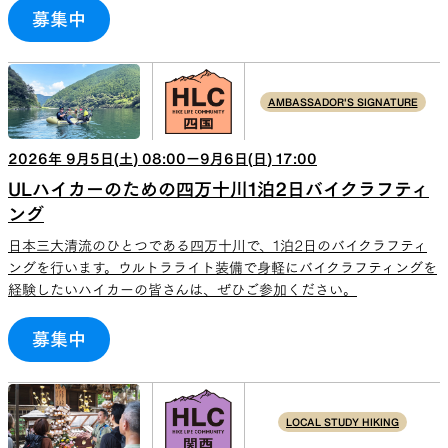
募集中
AMBASSADOR'S SIGNATURE
2026
年
9
月
5
日(
土
)
08:00
ー
9
月
6
日(
日
)
17:00
ULハイカーのための四万十川1泊2日バイクラフティ
ング
日本三大清流のひとつである四万十川で、1泊2日のバイクラフティ
ングを行います。ウルトラライト装備で身軽にバイクラフティングを
経験したいハイカーの皆さんは、ぜひご参加ください。
募集中
LOCAL STUDY HIKING