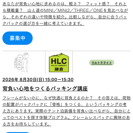
あなたが背負い心地に求めるのは、軽さ？ フィット感？ それと
も積載量？ 山と道のMINI／MINI2／THREE／ONEを見比べなが
ら、それぞれの違いや特徴を紹介。比較しながら、自分に合うバッ
クパックの選び方を一緒に考えていきます。
募集中
ウルトラライト
2026
年
8
月
30
日(
日
)
15:00
ー
15:30
背負い心地をつくるパッキング講座
フレームがないのに、なぜ快適に背負えるのか？ その答えは、荷物
の配置がバックパックに「骨格」をつくる、というパッキングの考
え方にあります。実際のテント泊装備を背負い比べながら、自分にと
ってのベストを探す体験プログラム。フレームレスパックに興味のあ
る方をお待ちしています。