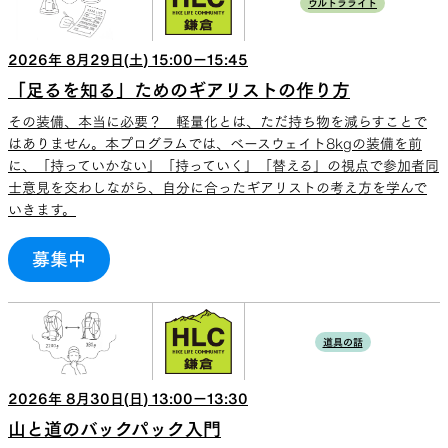
ウルトラライト
2026
年
8
月
29
日(
土
)
15:00
ー
15:45
「足るを知る」ためのギアリストの作り方
その装備、本当に必要？ 軽量化とは、ただ持ち物を減らすことで
はありません。本プログラムでは、ベースウェイト8kgの装備を前
に、「持っていかない」「持っていく」「替える」の視点で参加者同
士意見を交わしながら、自分に合ったギアリストの考え方を学んで
いきます。
募集中
道具の話
2026
年
8
月
30
日(
日
)
13:00
ー
13:30
山と道のバックパック入門