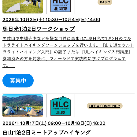
BASIC
2026
年
10
月
3
日(
土
)
10:30
ー
10
月
4
日(
日
)
14:00
奥日光1泊2日ワークショップ
男体山や中禅寺湖など多様な自然に恵まれた奥日光で1泊2日のウル
トラライトハイキングワークショップを行います。『山と道のウルト
ラライトハイキング入門』の読了または『ULハイキング入門講座』
参加済みの方を対象に、フィールドで実践的に学ぶプログラムで
す。
募集中
LIFE & COMMUNITY
2026
年
10
月
17
日(
土
)
09:00
ー
10
月
18
日(
日
)
18:00
白山1泊2日ミートアップハイキング