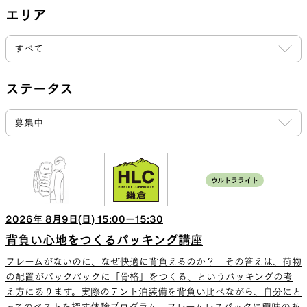
エリア
山道具として考えられたクロー
機能的な5ポケットを持つパ
ジング
ツ＆ショーツ
ステータス
JACKETS
HATS
風や雨、寒さを防ぐシェル
ハイキングのためのヘッドウ
ア
ウルトラライト
2026
年
8
月
9
日(
日
)
15:00
ー
15:30
ALL WEATHER
ACTIVE INSULATION
背負い心地をつくるパッキング講座
フレームがないのに、なぜ快適に背負えるのか？ その答えは、荷物
の配置がバックパックに「骨格」をつくる、というパッキングの考
どんな状況にも対応する全天候
動いても蒸れにくい保温行動
え方にあります。実際のテント泊装備を背負い比べながら、自分にと
型行動着