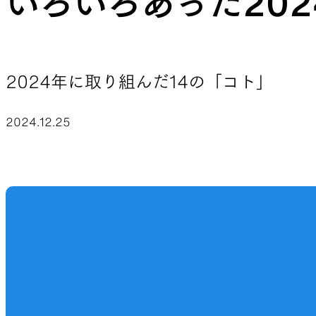
いろいろあった20
JACKETS
2024年に取り組んだ14の「コト」
風や雨、寒さを防ぐシェル
ハイキン
2024.12.25
SLEEPING PADS
最軽量のスリーピングパッド
補修用パ