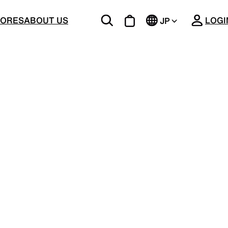
CLOSE
TORES
ABOUT US
LOGI
JP
EN
BOTTOMS
ージング
機能的な5ポケットを持つパンツ＆ショーツ