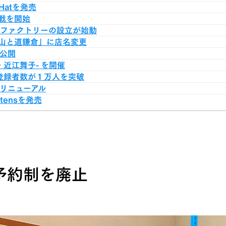
 Hatを発売
戦を開始
岡ファクトリーの設立が始動
山と道鎌倉」に店名変更
を公開
・近江舞子- を開催
ネル登録者数が１万人を突破
がリニューアル
ttensを発売
予約制を廃止