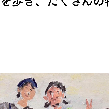
空白を歩き、たくさん
HATS
ALL WEA
グのためのヘッドウェア
どんな状況にも対応する全天
REPAIR PARTS
ACCESSO
ッチとバックパックのパーツ
機能を拡張する道具