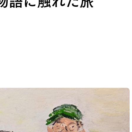
の物語に触れた旅
THER
ACTIVE INSULATION
候型行動着
動いても蒸れにくい保温行動着
RIES
SPECIAL OFFERS
製品ロスをなくすための特別販売