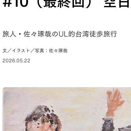
#10（最終回） 
JACKETS
旅人・佐々琢哉のUL的台湾徒歩旅行
風や雨、寒さを防ぐシェル
ハイキン
文／イラスト／写真：佐々琢哉
2026.05.22
SLEEPING PADS
最軽量のスリーピングパッド
補修用パ