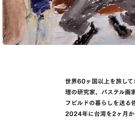
世界60ヶ国以上を旅し
理の研究家、パステル画
フビルドの暮らしを送る佐
2024年に台湾を2ヶ月