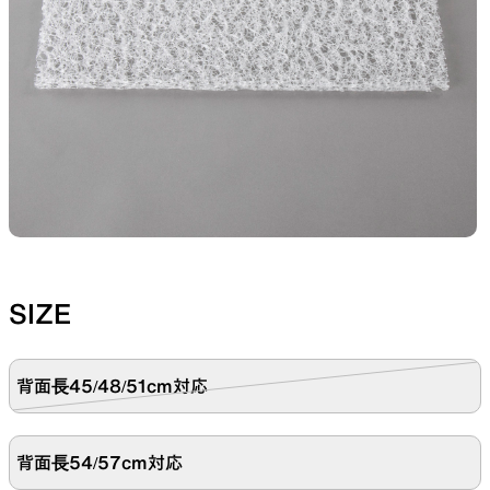
山道具として考えられたクロー
機能的な5ポケットを持つパ
ジング
ツ＆ショーツ
JACKETS
HATS
風や雨、寒さを防ぐシェル
ハイキングのためのヘッドウ
ア
SIZE
ALL WEATHER
ACTIVE INSULATION
背面長45/48/51cm対応
背面長54/57cm対応
どんな状況にも対応する全天候
動いても蒸れにくい保温行動
型行動着