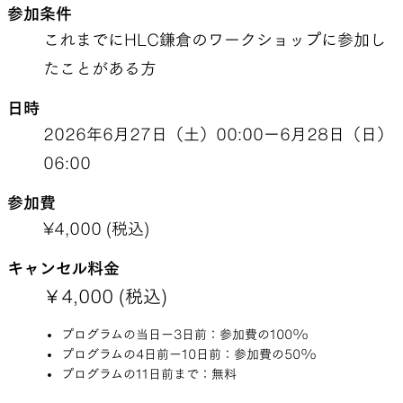
参加条件
これまでにHLC鎌倉のワークショップに参加し
たことがある方
SLEEPING PADS
REPAIR PARTS
日時
2026年6月27日（土）00:00ー6月28日（日）
最軽量のスリーピングパッド
補修用パッチとバックパック
06:00
パーツ
参加費
¥
4,000
(税込)
ACCESSORIES
SPECIAL OFFERS
キャンセル料金
￥
4,000
(税込)
機能を拡張する道具
製品ロスをなくすための特別
プログラムの当日ー3日前：参加費の100%
売
プログラムの4日前ー10日前：参加費の50%
プログラムの11日前まで：無料