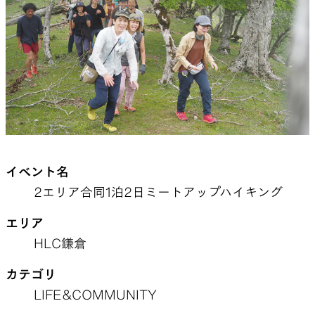
山道具として考えられたクロー
機能的な5ポケットを持つパ
ジング
ツ＆ショーツ
JACKETS
HATS
風や雨、寒さを防ぐシェル
ハイキングのためのヘッドウ
イベント名
ア
2エリア合同1泊2日ミートアップハイキング
エリア
HLC鎌倉
ALL WEATHER
ACTIVE INSULATION
カテゴリ
LIFE&COMMUNITY
どんな状況にも対応する全天候
動いても蒸れにくい保温行動
型行動着