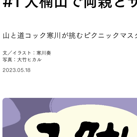
#1 大楠山で両親
JACKETS
山と道コック寒川が挑むピクニックマス
風や雨、寒さを防ぐシェル
ハイキン
文／イラスト：寒川奏
写真：大竹ヒカル
2023.05.18
SLEEPING PADS
最軽量のスリーピングパッド
補修用パ