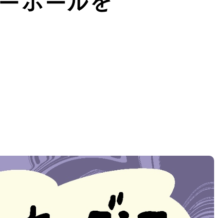
ジーボールを
THER
ACTIVE INSULATION
候型行動着
動いても蒸れにくい保温行動着
RIES
SPECIAL OFFERS
製品ロスをなくすための特別販売