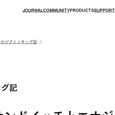
JOURNAL
COMMUNITY
PRODUCTS
SUPPORT
わのピクニッキング記
BACKPACKS
TOPS
ング記
ングのためのバックパック
山道具として考えられたクロ