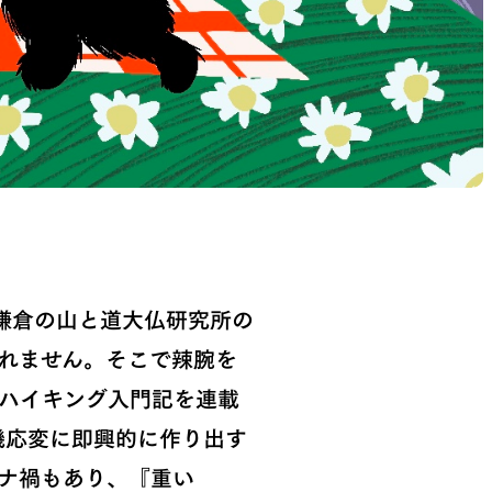
鎌倉の山と道大仏研究所の
れません。そこで辣腕を
Lハイキング入門記を連載
機応変に即興的に作り出す
ナ禍もあり、『重い