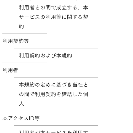
利用者との間で成立する、本
サービスの利用等に関する契
約
SLEEPING PADS
REPAIR PARTS
利用契約等
最軽量のスリーピングパッド
補修用パッチとバックパック
利用契約および本規約
パーツ
利用者
ACCESSORIES
SPECIAL OFFERS
本規約の定めに基づき当社と
の間で利用契約を締結した個
人
機能を拡張する道具
製品ロスをなくすための特別
売
本アクセスID等
利用者が本サービスを利用す