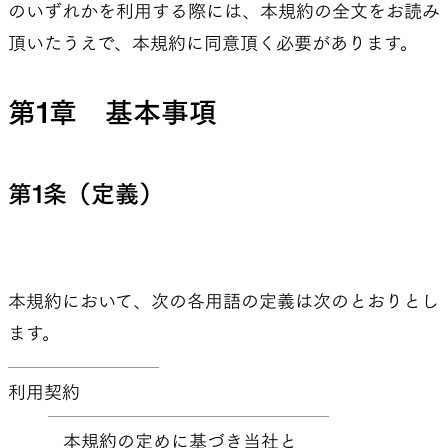
のいずれかを利用する際には、本規約の全文をお読み
頂いたうえで、本規約に同意頂く必要があります。
山道具として考えられたクロー
機能的な5ポケットを持つパ
ジング
ツ＆ショーツ
第1章 基本事項
JACKETS
HATS
第1条（定義）
風や雨、寒さを防ぐシェル
ハイキングのためのヘッドウ
ア
本規約において、次の各用語の定義は次のとおりとし
ます。
ALL WEATHER
ACTIVE INSULATION
利用契約
どんな状況にも対応する全天候
動いても蒸れにくい保温行動
本規約の定めに基づき当社と
型行動着