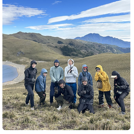
SLEEPING PADS
REPAIR PARTS
最軽量のスリーピングパッド
補修用パッチとバックパック
パーツ
ACCESSORIES
SPECIAL OFFERS
機能を拡張する道具
製品ロスをなくすための特別
売