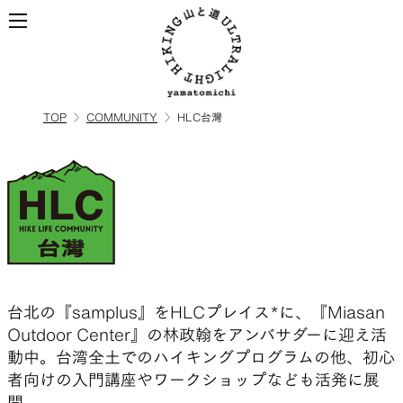
TOP
COMMUNITY
HLC台灣
ALL
全ての製品を見る
BACKPACKS
ULハイキングのためのバック
パック
台北の『samplus』をHLCプレイス*に、『Miasan
Outdoor Center』の林政翰をアンバサダーに迎え活
動中。台湾全土でのハイキングプログラムの他、初心
TOPS
BOTTOMS
者向けの入門講座やワークショップなども活発に展
開。