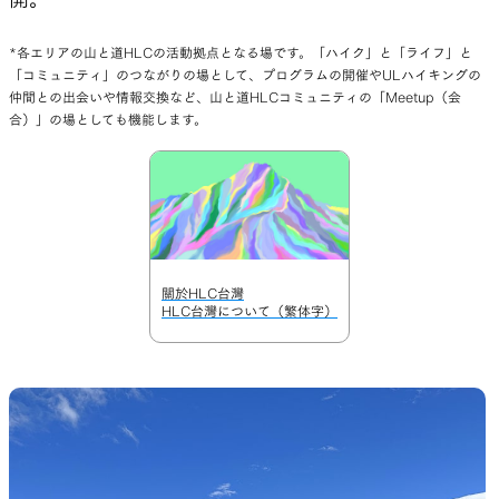
山道具として考えられたクロー
機能的な5ポケットを持つパ
*各エリアの山と道HLCの活動拠点となる場です。「ハイク」と「ライフ」と
ジング
ツ＆ショーツ
「コミュニティ」のつながりの場として、プログラムの開催やULハイキングの
仲間との出会いや情報交換など、山と道HLCコミュニティの「Meetup（会
合）」の場としても機能します。
JACKETS
HATS
風や雨、寒さを防ぐシェル
ハイキングのためのヘッドウ
ア
關於HLC台灣
HLC台灣について（繁体字）
ALL WEATHER
ACTIVE INSULATION
どんな状況にも対応する全天候
動いても蒸れにくい保温行動
型行動着