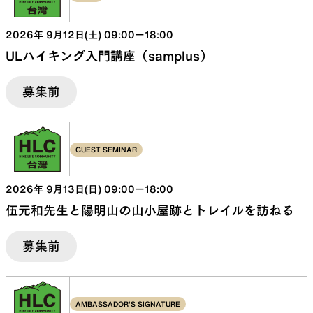
2026
年
9
月
12
日(
土
)
09:00
ー
18:00
ULハイキング入門講座（samplus）
募集前
GUEST SEMINAR
2026
年
9
月
13
日(
日
)
09:00
ー
18:00
伍元和先生と陽明山の山小屋跡とトレイルを訪ねる
募集前
AMBASSADOR'S SIGNATURE