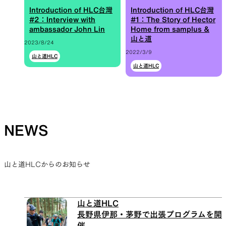
Introduction of HLC台灣
Introduction of HLC台灣
#2：Interview with
#1：The Story of Hector
ambassador John Lin
Home from samplus &
山と道
2023/8/24
2022/3/9
山と道HLC
山と道HLC
NEWS
山と道HLCからのお知らせ
山と道HLC
長野県伊那・茅野で出張プログラムを開
催