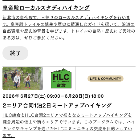
皇帝殿ローカルスタディハイキング
新北市の皇帝殿で、日帰りのローカルスタディハイキングを行いま
す。皇帝殿トレイルの植生や歴史に精通したガイドを招いて、沿道の
自然環境や歴史的背景を学びます。トレイルの自然・歴史にご興味の
ある方は、ぜひご参加ください。
終了
LIFE & COMMUNITY
2026
年
6
月
27
日(
土
)
09:00
ー
6
月
28
日(
日
)
18:00
2エリア合同1泊2日ミートアップハイキング
HLC鎌倉とHLC台灣2エリアで初となるミートアップハイキングを
鎌倉周辺の低山や街のエリアで行います。このプログラムでは、ハイ
キングやキャンプを通じたHLCコミュニティの交流を目的としてい
ます。