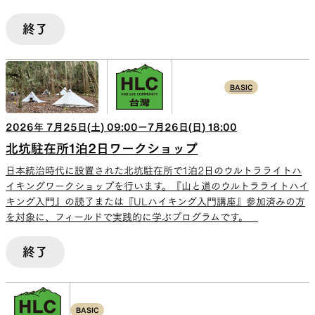
終了
BASIC
2026
年
7
月
25
日(
土
)
09:00
ー
7
月
26
日(
日
)
18:00
北坑駐在所1泊2日ワークショップ
日本統治時代に設置された北坑駐在所で1泊2日のウルトラライトハ
イキングワークショップを行います。『山と道のウルトラライトハイ
キング入門』の読了または『ULハイキング入門講座』参加済みの方
を対象に、フィールドで実践的に学ぶプログラムです。
終了
BASIC