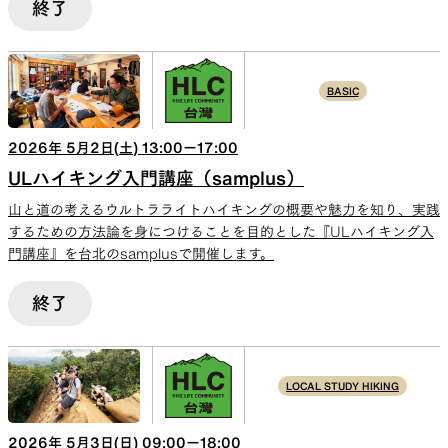
終了
BASIC
2026
年
5
月
2
日(
土
)
13:00
ー
17:00
ULハイキング入門講座（samplus）
山と道の考えるウルトラライトハイキングの概要や魅力を知り、実践
するための方法論を身につけることを目的とした『ULハイキング入
門講座』を台北のsamplusで開催します。
終了
LOCAL STUDY HIKING
2026
年
5
月
3
日(
日
)
09:00
ー
18:00