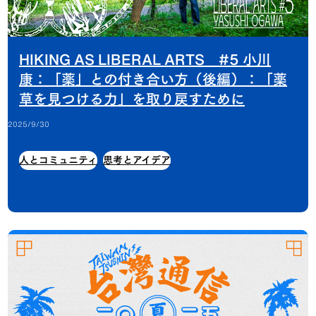
HIKING AS LIBERAL ARTS #5 小川
康：「薬」との付き合い方（後編）：「薬
草を見つける力」を取り戻すために
2025/9/30
人とコミュニティ
思考とアイデア