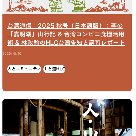
台湾通信 2025 秋号（日本語版）：李の
「嘉明湖」山行記 & 台湾コンビニ食糧活用
術 & 林政翰のHLC台灣告知と講習レポート
2025/10/10
人とコミュニティ
山と道HLC