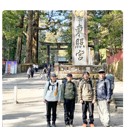
JACKETS
風や雨、寒さを防ぐシェル
ハイキン
SLEEPING PADS
最軽量のスリーピングパッド
補修用パ