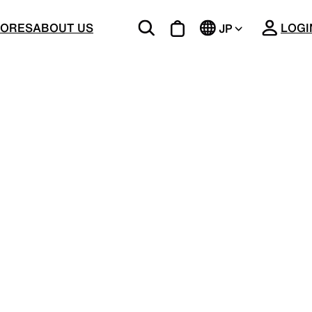
CLOSE
TORES
ABOUT US
LOGI
JP
EN
BOTTOMS
ージング
機能的な5ポケットを持つパンツ＆ショーツ