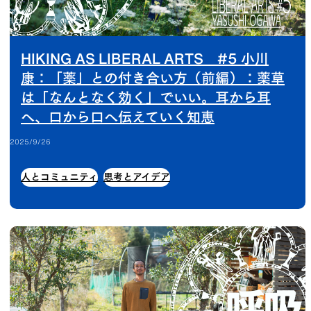
HIKING AS LIBERAL ARTS #5 小川
康：「薬」との付き合い方（前編）：薬草
は「なんとなく効く」でいい。耳から耳
へ、口から口へ伝えていく知恵
2025/9/26
人とコミュニティ
思考とアイデア