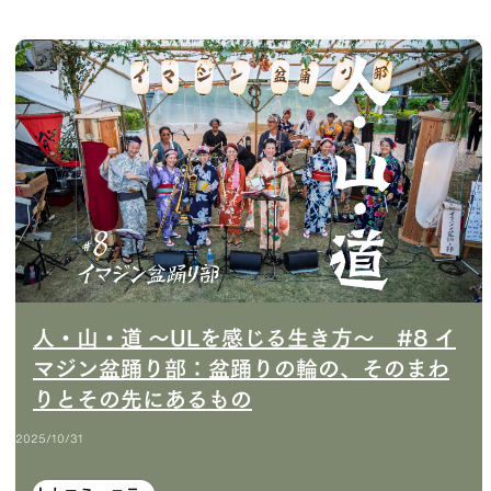
THER
ACTIVE INSULATION
候型行動着
動いても蒸れにくい保温行動着
RIES
SPECIAL OFFERS
人・山・道 〜ULを感じる生き方〜 #8 イ
マジン盆踊り部：盆踊りの輪の、そのまわ
りとその先にあるもの
製品ロスをなくすための特別販売
2025/10/31