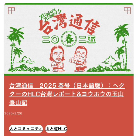
台湾通信 2025 春号（日本語版）：ヘク
ターのHLC台灣レポート&ヨウホウの玉山
登山記
2025/2/26
人とコミュニティ
山と道HLC