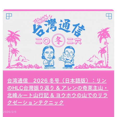
HATS
ALL WEA
グのためのヘッドウェア
どんな状況にも対応する全天
REPAIR PARTS
ACCESSO
台湾通信 2026 冬号（日本語版）：リン
のHLC台灣振り返り & アレンの奇萊主山・
北峰ルート山行記 & ヨウホウの山でのリラ
クゼーションテクニック
ッチとバックパックのパーツ
機能を拡張する道具
2026/2/6