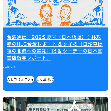
台湾通信 2025 夏号（日本語版）：林政
翰のHLC台灣レポート & ケイの「白沙屯媽
祖の北港への巡礼」記 & シーチーの日本直
営店留学レポート。
2025/7/1
人とコミュニティ
山と道HLC