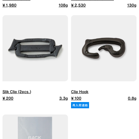
¥ 1,980
108g
¥ 2,530
130g
Slik Clip (2pcs.)
Clip Hook
¥ 200
3.3g
¥ 100
0.8g
再入荷連絡