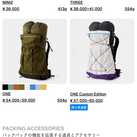
MINI2
THREE
¥ 36,000
413g
¥ 38,000~41,000
554g
SLEEPING PADS
REPAIR PARTS
最軽量のスリーピングパッド
補修用パッチとバックパック
パーツ
ACCESSORIES
SPECIAL OFFERS
ONE
ONE Custom Edition
¥ 54,000~59,000
554g
¥ 57,000~60,000
再入荷連絡
機能を拡張する道具
製品ロスをなくすための特別
売
PACKING ACCESSORIES
バックパックの機能を拡張する道具とアクセサリー