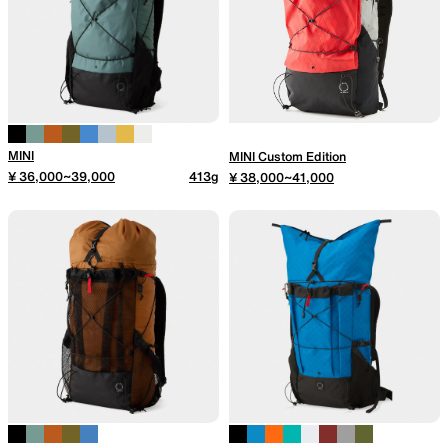
山道具として考えられたクロー
機能的な5ポケットを持つパ
ジング
ツ＆ショーツ
JACKETS
HATS
MINI
MINI Custom Edition
¥ 36,000~39,000
413g
¥ 38,000~41,000
風や雨、寒さを防ぐシェル
ハイキングのためのヘッドウ
ア
ALL WEATHER
ACTIVE INSULATION
どんな状況にも対応する全天候
動いても蒸れにくい保温行動
型行動着