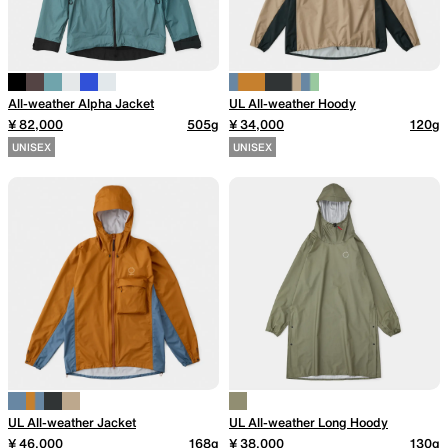
山道具として考えられたクロー
機能的な5ポケットを持つパ
ジング
ツ＆ショーツ
All-weather Alpha Jacket
UL All-weather Hoody
¥ 82,000
505g
¥ 34,000
120g
UNISEX
UNISEX
JACKETS
HATS
風や雨、寒さを防ぐシェル
ハイキングのためのヘッドウ
ア
ALL WEATHER
ACTIVE INSULATION
UL All-weather Jacket
UL All-weather Long Hoody
どんな状況にも対応する全天候
動いても蒸れにくい保温行動
¥ 46,000
168g
¥ 38,000
130g
型行動着