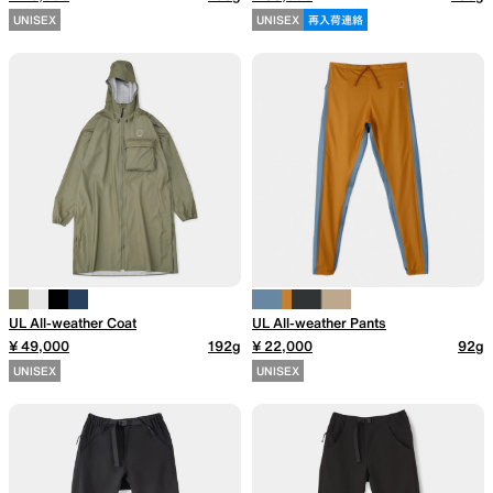
UNISEX
UNISEX
再入荷連絡
SLEEPING PADS
REPAIR PARTS
最軽量のスリーピングパッド
補修用パッチとバックパック
パーツ
ACCESSORIES
SPECIAL OFFERS
UL All-weather Coat
UL All-weather Pants
¥ 49,000
192g
¥ 22,000
92g
UNISEX
UNISEX
機能を拡張する道具
製品ロスをなくすための特別
売