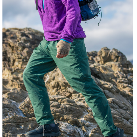
山道具として考えられたクロー
機能的な5ポケットを持つパ
ジング
ツ＆ショーツ
JACKETS
HATS
風や雨、寒さを防ぐシェル
ハイキングのためのヘッドウ
ア
ALL WEATHER
ACTIVE INSULATION
どんな状況にも対応する全天候
動いても蒸れにくい保温行動
型行動着