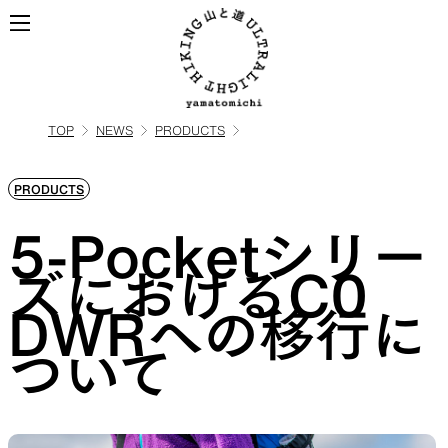
TOP
NEWS
PRODUCTS
ALL
全ての製品を見る
PRODUCTS
BACKPACKS
5-Pocketシリー
ズにおけるC0
ULハイキングのためのバック
DWRへの移行に
パック
ついて
TOPS
BOTTOMS