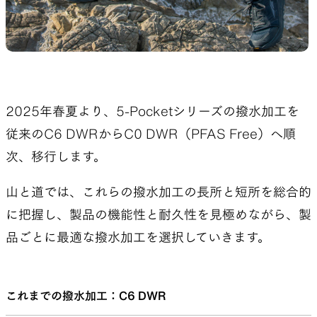
SLEEPING PADS
REPAIR PARTS
2025年春夏より、5-Pocketシリーズの撥水加工を
最軽量のスリーピングパッド
補修用パッチとバックパック
従来のC6 DWRからC0 DWR（PFAS Free）へ順
パーツ
次、移行します。
山と道では、これらの撥水加工の長所と短所を総合的
ACCESSORIES
SPECIAL OFFERS
に把握し、製品の機能性と耐久性を見極めながら、製
品ごとに最適な撥水加工を選択していきます。
機能を拡張する道具
製品ロスをなくすための特別
売
これまでの撥水加工：C6 DWR