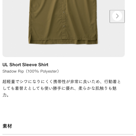
UL Short Sleeve Shirt
UL 
Shadow Rip（100% Polyester）
Sh
超軽量でシワになりにくく携帯性が非常に良いため、行動着と
UL
しても着替えとしても使い勝手に優れ、柔らかな肌触りも魅
ケ
力。
が
素材