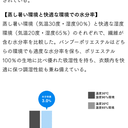
されている。
持つ魅力に寄り添うところが大きい。
【蒸し暑い環境と快適な環境での水分率】
しっとりとした気持ち良い肌触り、ひかえめで上
蒸し暑い環境（気温30度・湿度90％）と快適な湿度
品な光沢感、バンブーとポリエステルの違う糸を混
環境（気温20度・湿度65％）のそれぞれで、繊維が
紡したことによる杢感のある表情。
含む水分率を比較した。バンブーポリエステルはどち
シワになりにくくラフに扱え、着込んでいくと、ア
らの環境でも適度な水分率を保ち、ポリエステル
タリが出て着古した古着のような良さが出てく
100％の生地に比べ優れた吸湿性を持ち、衣類内を快
る。
適に保つ調湿性能も兼ね備えている。
UL Shirt
や
Merino Shirt
ほど尖った機能性は持ち合
わせてはいないけれども、Bamboo Shirtの持つ親
しみやすさや「ちょうどいい」感じは、普段から
ずっと愛用したいと思わせる魅力がある。ちなみに
僕はパジャマとしてもBamboo Shirtを愛用してい