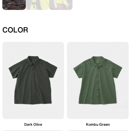
SLEEPING PADS
REPAIR PARTS
COLOR
最軽量のスリーピングパッド
補修用パッチとバックパック
パーツ
ACCESSORIES
SPECIAL OFFERS
機能を拡張する道具
製品ロスをなくすための特別
売
Dark Olive
Kombu Green