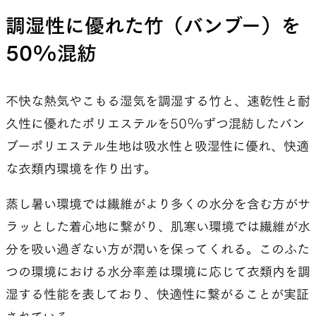
（竹）50%とポリエステル50%を混紡した素材
調湿性に優れた竹（バンブー）を
は化繊のタフさと、ウールに似た竹の天然繊維の
50%混紡
機能性を併せ持つが、そうやって書くと他の2製品
と比べて少し中途半端に見えてくる。
不快な熱気やこもる湿気を調湿する竹と、速乾性と耐
実は、機能性に尖った最高の製品を作ることを信
久性に優れたポリエステルを50%ずつ混紡したバン
条としている山と道として、このBamboo Shirtを
ブーポリエステル生地は吸水性と吸湿性に優れ、快適
製品化するべきか迷ったこともあったし、生産を
な衣類内環境を作り出す。
やめようかと考えたこともある。それでも生産を
続けているのはBamboo Shirtに僕たちが魅力を感
蒸し暑い環境では繊維がより多くの水分を含む方がサ
じているからだ。
ラッとした着心地に繋がり、肌寒い環境では繊維が水
分を吸い過ぎない方が潤いを保ってくれる。このふた
前述した通り、Bamboo Shirtは化繊のタフさと天
つの環境における水分率差は環境に応じて衣類内を調
然繊維の快適さや機能性を持つが、その魅力は機
湿する性能を表しており、快適性に繋がることが実証
能性だけでなく、雰囲気や肌触りなど、本来服が