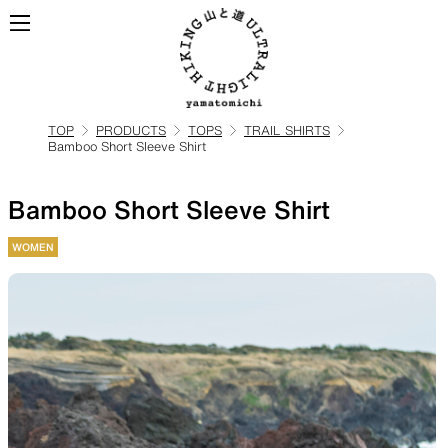
TOP
PRODUCTS
TOPS
TRAIL SHIRTS
Bamboo Short Sleeve Shirt
ALL
全ての製品を見る
Bamboo Short Sleeve Shirt
BACKPACKS
WOMEN
ULハイキングのためのバック
パック
TOPS
BOTTOMS