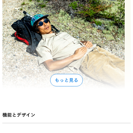
もっと見る
Naomi Kazama, wearing the 2019 version Sand color.
機能とデザイン
Bamboo Shirtは、
UL Shirt
と
Merino Shirt
のちょ
うど中間に位置するような存在だ。バンブー