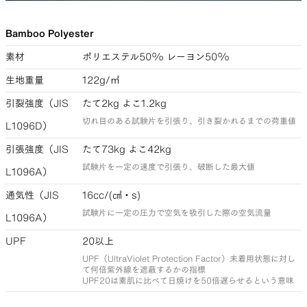
Bamboo Polyester
素材
ポリエステル50% レーヨン50%
生地重量
122g/㎡
引裂強度（JIS
たて2kg よこ1.2kg
切れ目のある試験片を引張り、引き裂かれるまでの荷重値
L1096D）
引張強度（JIS
たて73kg よこ42kg
試験片を一定の速度で引張り、破断した最大値
L1096A）
通気性（JIS
16cc/(㎠・s)
試験片に一定の圧力で空気を吸引した際の空気流量
L1096A）
UPF
20以上
UPF（UltraViolet Protection Factor）未着用状態に対し
て何倍紫外線を遮蔽するかの指標
UPF20は素肌に比べて日焼けを50倍遅らせるという意味