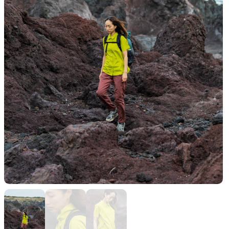
山道具として考えられたクロー
機能的な5ポケットを持つパ
ジング
ツ＆ショーツ
JACKETS
HATS
風や雨、寒さを防ぐシェル
ハイキングのためのヘッドウ
ア
ALL WEATHER
ACTIVE INSULATION
どんな状況にも対応する全天候
動いても蒸れにくい保温行動
型行動着