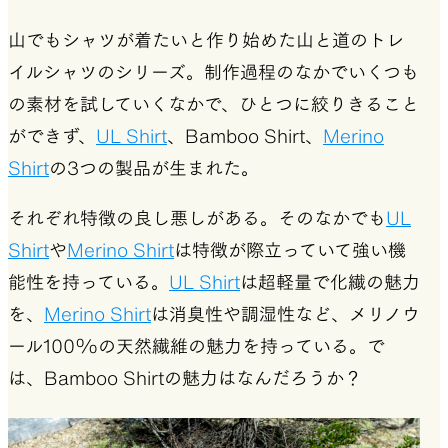
山でもシャツが着たいと作り始めた山と道のトレ
イルシャツのシリーズ。制作過程のなかでいくつも
の素材を試していくなかで、ひとつに絞りきること
ができず、
UL Shirt
、Bamboo Shirt、
Merino
Shirt
の3つの製品が生まれた。
それぞれ特徴の良し悪しがある。そのなかでも
UL
Shirt
や
Merino Shirt
は特徴が際立っていて強い機
能性を持っている。
UL Shirt
は超軽量で化繊の魅力
を、
Merino Shirt
は消臭性や調湿性など、メリノウ
ール100%の天然繊維の魅力を持っている。で
は、Bamboo Shirtの魅力はなんだろうか？