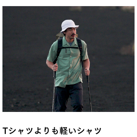
必要で、今回も例外ではなくやっぱり時間がかか
りました。
夏目
大きなポケットを付けるにしても、シルエッ
トが崩れないようにしなければならないし、せっ
かくならUL Shirtとは違う新しいパターンで作りた
いという思いもあって、当初はビッグシルエットの
シャツを作ろうというところから始めたんだよ
ね。
廣野
そうです。ポケットが大きいぶん全体のバラ
ンスを取る必要があって、既存のシャツの延長では
なく、違う発想でパターン設計を始めました。
Tシャツよりも軽いシャツ
夏目
その時はジャケットっぽいスタイルの提案な