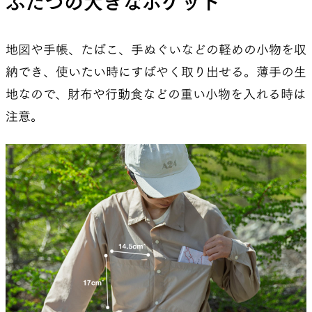
ふたつの大きなポケット
ャツを作ろうという話になったんです。
地図や手帳、たばこ、手ぬぐいなどの軽めの小物を収
廣野
山と道の製品は全体的にシンプルで、素材の
納でき、使いたい時にすばやく取り出せる。薄手の生
良さや軽さのコンセプトがとても明確だったの
地なので、財布や行動食などの重い小物を入れる時は
で、「ポケット付きはどうなんだろう？」と最初
注意。
は感じましたが、結局自分もあるほうが好きだと
思いました。もちろん、夏目さんがずっと悩んでい
たのも知っていましたが。
実際、小さすぎるとただのデザインのためのポケッ
トになってしまうし、フラップやジッパーを付ける
とシンプルさが損なわれるので、そこに至るまでに
は何度も試作を重ね、いろいろな素材でポケット
を付けては「やっぱりいらないね」と判断してやめ