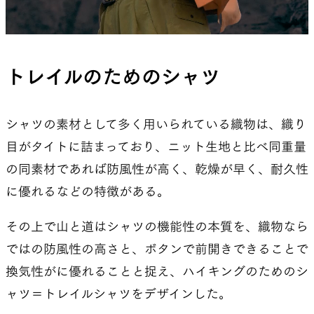
んです。出張や旅行でパスポートやチケットをさっ
と入れられるのもとても助かりました。
廣野
ポケットの位置も通常より下に配置して、バ
トレイルのためのシャツ
ックパックのスターナムストラップを締めていても
アクセスできるようにしました。ただ、それだと
シャツの素材として多く用いられている織物は、織り
デザインが崩れかねないので、大きさと位置の調整
目がタイトに詰まっており、ニット生地と比べ同重量
には何度も時間をかけました。
の同素材であれば防風性が高く、乾燥が早く、耐久性
夏目
でも、やっぱり一番時間がかかったのはシ
に優れるなどの特徴がある。
ルエット探しだよね。最初はビッグシルエットで試
その上で山と道はシャツの機能性の本質を、織物なら
作を何度も続けていて、「これだ」と思うものが
ではの防風性の高さと、ボタンで前開きできることで
できたけど、バックパックを背負うと裾がだぶつい
換気性がに優れることと捉え、ハイキングのためのシ
て格好悪かった。
ャツ＝トレイルシャツをデザインした。