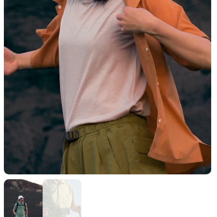
山道具として考えられたクロー
機能的な5ポケットを持つパ
ジング
ツ＆ショーツ
JACKETS
HATS
風や雨、寒さを防ぐシェル
ハイキングのためのヘッドウ
ア
ALL WEATHER
ACTIVE INSULATION
どんな状況にも対応する全天候
動いても蒸れにくい保温行動
型行動着