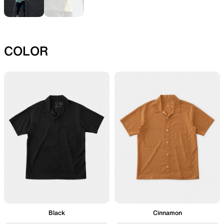
SLEEPING PADS
REPAIR PARTS
COLOR
最軽量のスリーピングパッド
補修用パッチとバックパック
パーツ
ACCESSORIES
SPECIAL OFFERS
機能を拡張する道具
製品ロスをなくすための特別
売
Black
Cinnamon