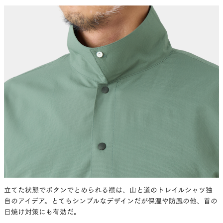
それを無視してはいけないと気付いてやり直すこと
にした。うちは山の道具を作っている以上、背負
ったときにかっこよく見えなきゃ駄目だと立ち返
り、「このビッグシルエットを大事にしながら、ど
うやったらバックパックを背負った時もきれいな
シルエットを作れるか」という新しい旅が始まった
よね。
廣野
そうですね。単に布の分量が多いと「ワン
サイズ上を着ればいい」と思われてしまうので、オ
ーバーサイズとは違う形を模索しました。世の中
にあるシャツのイメージは人それぞれで、本来「こ
うあるべき」というルールはないけれど、自分の
立てた状態でボタンでとめられる襟は、山と道のトレイルシャツ独
中でもビッグシルエットとバックパックを背負った
自のアイデア。とてもシンプルなデザインだが保温や防風の他、首の
日焼け対策にも有効だ。
ときの見た目をどう両立させるかで、かなり試行