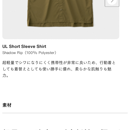
UL Short Sleeve Shirt
UL 
Shadow Rip（100% Polyester）
Sh
超軽量でシワになりにくく携帯性が非常に良いため、行動着と
UL
しても着替えとしても使い勝手に優れ、柔らかな肌触りも魅
ケ
力。
が
素材