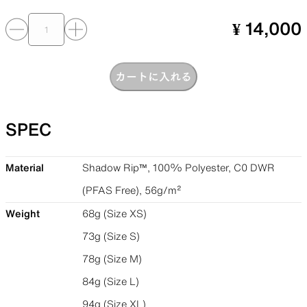
¥ 14,000
カートに入れる
SPEC
Material
Shadow Rip™, 100% Polyester, C0 DWR
(PFAS Free), 56g/m²
Weight
68g (Size XS)
73g (Size S)
78g (Size M)
84g (Size L)
94g (Size XL)