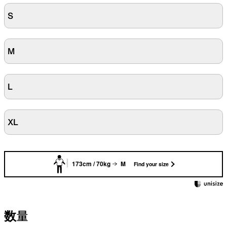
S
M
L
XL
173cm / 70kg
M
Find your size
数量