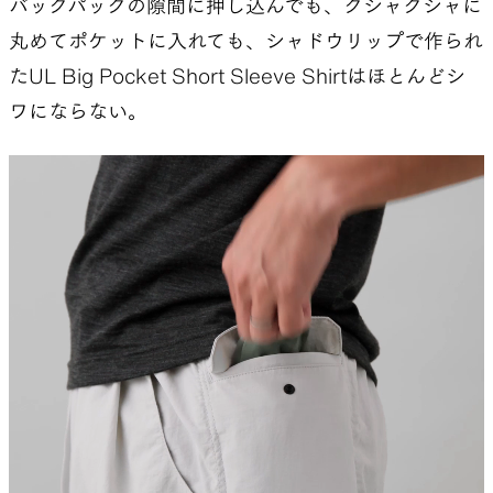
でも感動しました。「いいものができた」と思え
バックパックの隙間に押し込んでも、クシャクシャに
た瞬間でした。でも旅はまだ終わっていないのか
丸めてポケットに入れても、シャドウリップで作られ
もしれません。
たUL Big Pocket Short Sleeve Shirtはほとんどシ
ワにならない。
夏目
そうだね…。