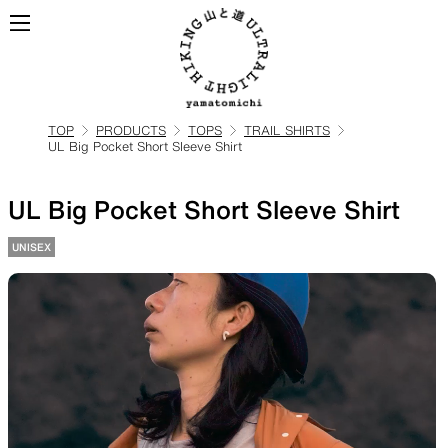
TOP
PRODUCTS
TOPS
TRAIL SHIRTS
UL Big Pocket Short Sleeve Shirt
ALL
全ての製品を見る
UL Big Pocket Short Sleeve Shirt
BACKPACKS
UNISEX
ULハイキングのためのバック
パック
TOPS
BOTTOMS