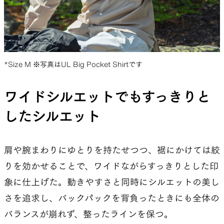
ることを繰り返しました。でも、その積み重ね自
体が準備になっていたようにも思います。
夏目
そうだね。昔からそうやって試しては立ち消
えになってきたけれど、UL Big Pocket Shirtをも
*Size M ※写真はUL Big Pocket Shirtです
う一度やろうと決めたときには、最初から大きな
ポケットをふたつ付けると決めていたよね。
ワイドシルエットでもすっきりと
したシルエット
廣野
はい、そうでした。
夏目
そこから発売までを振り返ると4年が経って
肩や腕まわりにゆとりを持たせつつ、裾にかけては絞
いて、思った以上に長い時間がかかったなと感じ
りを効かせることで、ワイドながらすっきりとした印
ています。
象に仕上げた。動きやすさと同時にシルエットの美し
さを追求し、バックパックを背負ったときにも全体の
廣野
他のプロダクトも同じですけど、僕たちの中
バランスが崩れず、整ったラインを保つ。
で「これだ」と確信を持てるまでには長い旅路が