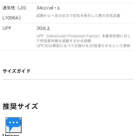
通気性（JIS
34cc/㎠・s
試験片に一定の圧力で空気を吸引した際の空気流量
L1096A）
UPF
30以上
UPF（UltraViolet Protection Factor）未着用状態に対し
て何倍紫外線を遮蔽するかの指標
UPF30は素肌に比べて日焼けを30倍遅らせるという意味
サイズガイド
推奨サイズ