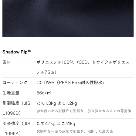
Shadow Rip™
素材
ポリエステル100%（30D、リサイクルポリエス
テル75％）
コーティング
C0 DWR（PFAS Free耐久性撥水)
生地重量
56g/㎡
引裂強度（JIS
たて1.3kg よこ1.2kg
切れ目のある試験片を引張り、引き裂かれるまでの荷重値
L1096D）
引張強度（JIS
たて47kg よこ41kg
試験片を一定の速度で引張り、破断した最大値
L1096A）