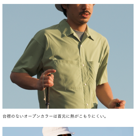
錯誤がありました。
だからこそシャツの構造そのものを見直して、今の
UL Shirtの良さである動きやすさを残しながら、
大きなポケットに合うバランスで、しっかりバック
パックをきれいに背負えるシルエットを追求してい
ったんです。その結果、胸の辺りから上はふわっと
して換気性がありながら、裾にかけてはすっきり細
く仕上げて「これってシャツなのか？」と自分でも
葛藤するくらい新しい挑戦になりました。
夏目
当時、ふたりで「今までにないシャツの形
を作ることに正面から向き合おう」と話していたよ
台襟のないオープンカラーは首元に熱がこもりにくい。
ね。