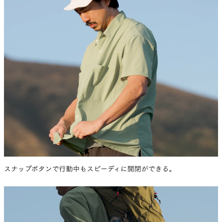
廣野
そうでしたね。かなりチャレンジでした。
夏目
そもそもバックパックを背負ってきれいに見
える大きめのシルエットのシャツなんて存在してい
なかったし、そんなコンセプトで作る必要性もこ
れまで多分なかったと思うんです。
廣野
悩みましたけど、見たことのないシルエット
が出来上がったのは確かです。
夏目
でも、本当は去年の時点で発売直前までい
ったんだけど、裾が細すぎて体型によってはLサイ
スナップボタンで行動中もスピーディに開閉ができる。
ズが着られない問題が出てきて。今までUL Shirtを
Lで着られていた人が着られないのはまずいと思
い、もう一度調整しました。調整の結果、少し奇
抜なデザインから普通に戻ったよね。