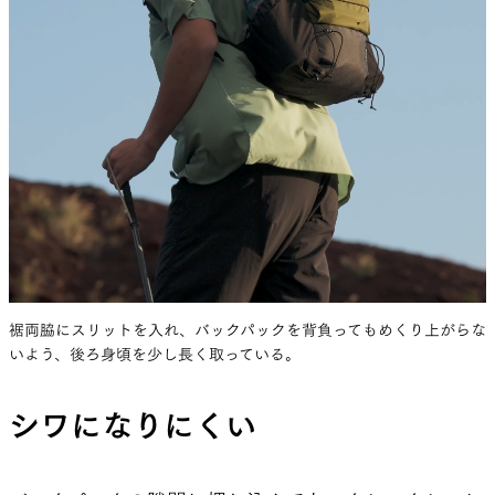
廣野
袖丈や寸法は合わせつつ、着心地を何度も
微調整しました。裾を絞っているからお腹が出て
いる人には着づらいなどの課題もあって、その落
とし所を探りました。
夏目
「完成した」と思ったことが少なくとも3回
あったけど、そのたびにやり直して、気が付けば4
年が経っていた。
裾両脇にスリットを入れ、バックパックを背負ってもめくり上がらな
廣野
ビッグシルエットとは言い切れないし、寸法
いよう、後ろ身頃を少し長く取っている。
的に見ても決してオーバーサイズではない。でも着
シワになりにくい
ると大きく見えて、しかもすっきりとかっこよくバ
ックパックを背負える。これができたときは、自分