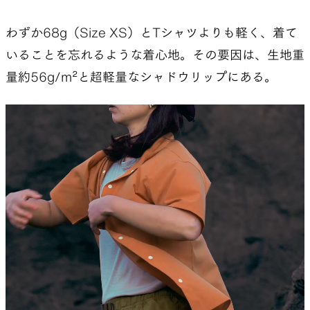
んかもあったよね。
わずか68g（Size XS）とTシャツよりも軽く、着て
廣野
ありました。今のシャツ構造では違いが見
いることを忘れるような着心地。その要因は、生地重
えにくいので、従来とは違うアプローチをしよう
量約56g/m²と超軽量なシャドウリップにある。
としましたが、ジャケットなのかシャツなのかと
いう葛藤もありました。とにかく試行錯誤を繰り
返しましたね。
夏目
出来上がったサンプルを実際に使ってみる
と、ポケットがあるのは本当に便利で、胸元に物
を入れられるのは思った以上に良かった。サコッ
シュがあればもちろんそこに入れられるけど、なく
ても多くの物をしまえるし、行動中の地図の出し
入れや、テント場だと一時的に何か収納したいと
いうことが多くあり、すごく使い勝手が良かった