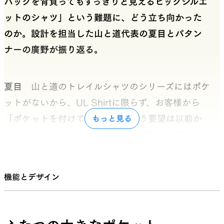
パックを背負ってもすっきりと見えるビッグシルエ
ットのシャツ」という難題に、どう立ち向かった
のか。設計を担当した山と道代表の夏目とパタン
ナーの廣野が振り返る。
夏目
山と道のトレイルシャツのシリーズにはポケ
ットがないから、UL Shirtに限らず、お客様から
「ポケットを付けてほしい」という要望は以前か
もっと見る
ら多くあったんです。でも、当時は軽さを何よりも
優先していたので、ポケットを付けると通気量が下
がるし、コンセプトもぶれてしまうんじゃないか
機能とデザイン
と考えて、ずっとやってきませんでした。ただ、発
売から時間も経ってきたので、「そろそろ違う提案
をしてもいいのでは？」と思い、ポケット付きのシ