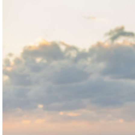
JACKETS
風や雨、寒さを防ぐシェル
ハイキン
SLEEPING PADS
最軽量のスリーピングパッド
補修用パ