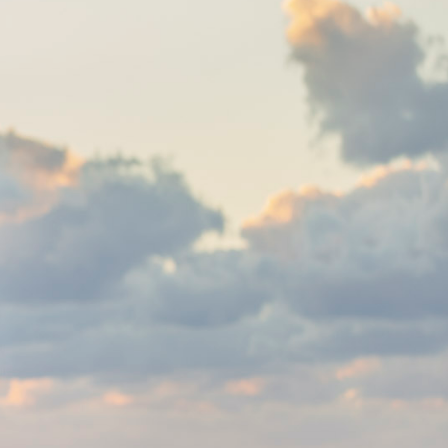
THER
ACTIVE INSULATION
候型行動着
動いても蒸れにくい保温行動着
RIES
SPECIAL OFFERS
製品ロスをなくすための特別販売