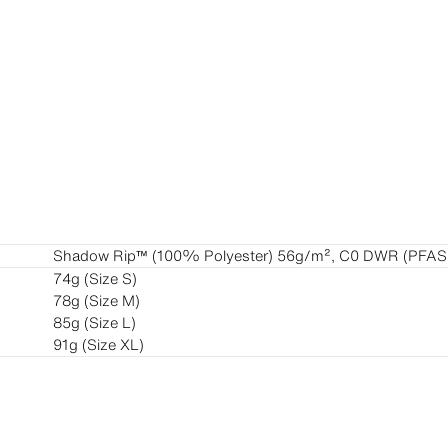
Shadow Rip™ (100% Polyester) 56g/m², C0 DWR (PFAS 
74g (Size S)
78g (Size M)
85g (Size L)
91g (Size XL)