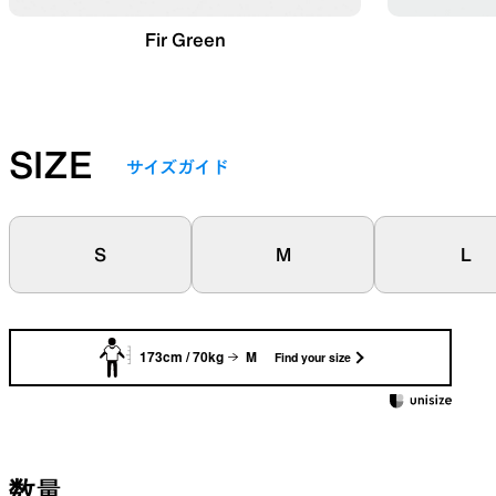
Fir Green
SIZE
サイズガイド
S
M
L
173cm / 70kg
M
Find your size
数量