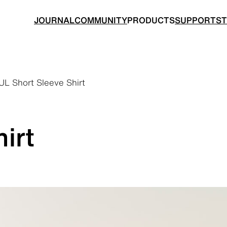
JOURNAL
COMMUNITY
PRODUCTS
SUPPORT
S
UL Short Sleeve Shirt
BACKPACKS
TOPS
irt
ングのためのバックパック
山道具として考えられたクロ