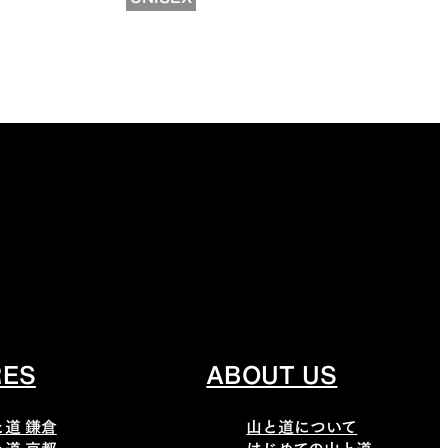
RES
ABOUT US
と道 鎌倉
山と道について