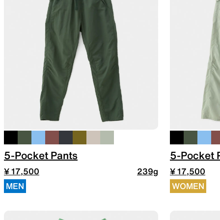
JACKETS
風や雨、寒さを防ぐシェル
ハイキン
SLEEPING PADS
5-Pocket Pants
5-Pocket 
¥ 17,500
239g
¥ 17,500
MEN
WOMEN
最軽量のスリーピングパッド
補修用パ