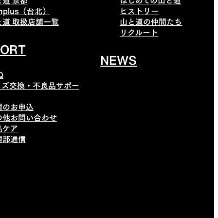
と道 京都
はじめての山と道
mplus（台北）
ヒストリー
と道 取扱店舗一覧
山と道の仲間たち
リクルート
PORT
NEWS
Q
イズ交換・不良品サポー
理のお申込
の他お問い合わせ
品ケア
理部通信