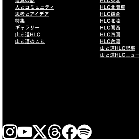
道具の話
HLC東北
人とコミュニティ
HLC北関東
思考とアイデア
HLC鎌倉
特集
HLC北陸
ギャラリー
HLC関西
山と道HLC
HLC四国
山と道のこと
HLC台灣
山と道HLC記事
山と道HLCニュ