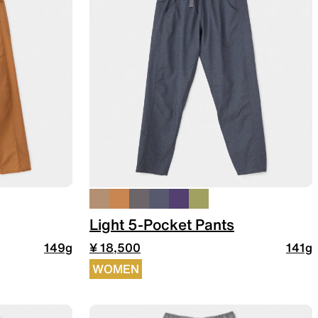
THER
ACTIVE INSULATION
候型行動着
動いても蒸れにくい保温行動着
RIES
SPECIAL OFFERS
Light 5-Pocket Pants
149g
¥ 18,500
141g
WOMEN
製品ロスをなくすための特別販売