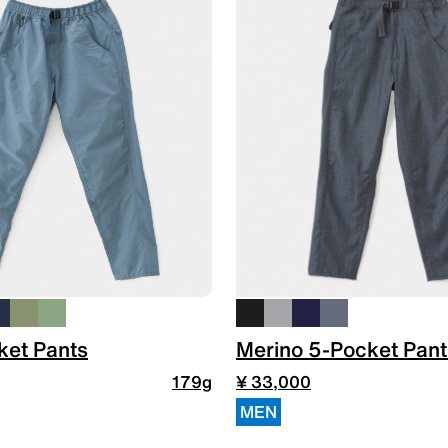
et Pants
Merino 5-Pocket Pant
179g
¥ 33,000
MEN