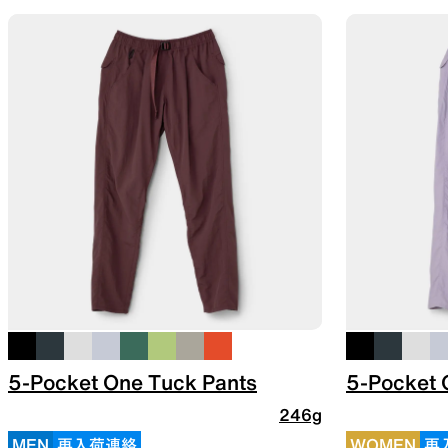
5-Pocket One Tuck Pants
5-Pocket 
246g
MEN
再入荷連絡
WOMEN
再