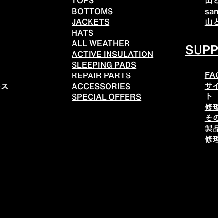
TOPS
山
BOTTOMS
sa
JACKETS
山
HATS
ALL WEATHER
SUP
ACTIVE INSULATION
SLEEPING PADS
FA
REPAIR PARTS
サ
ース
ACCESSORIES
ト
SPECIAL OFFERS
修
そ
製
修