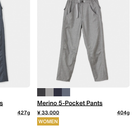
s
Merino 5-Pocket Pants
427g
¥ 33,000
404g
WOMEN