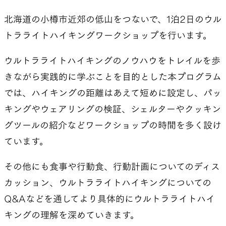
北海道の小樽市近郊の低山をつないで、1泊2日のウル
トラライトハイキングワークショップを行います。
SLEEPING PADS
REPAIR PARTS
ウルトラライトハイキングのノウハウをトレイルを歩
きながら実践的に学ぶことを目的とした本プログラム
最軽量のスリーピングパッド
補修用パッチとバックパック
では、ハイキングの距離はあえて短めに設定し、パッ
パーツ
キングやウェアリングの検証、シェルターやクッキン
グツールの紹介などワークショップの時間を多く設け
ています。
ACCESSORIES
SPECIAL OFFERS
その他にも食事や行動食、行動計画についてのディス
カッション、ウルトラライトハイキングについての
機能を拡張する道具
製品ロスをなくすための特別
売
Q&Aなどを通してより具体的にウルトラライトハイ
キングの理解を深めていきます。