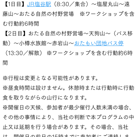
【1日目】
JR塩谷駅
（8:30／集合）～塩屋丸山～遠
藤山～おたる自然の村野営場 ※ワークショップを含
む行動約6時間
【2日目】おたる自然の村野営場～天狗山～（バス移
動）～小樽水族館～赤岩山～
おたもい団地バス停
（13:30／解散） ※ワークショップを含む行動約6時
間
※行程は変更となる可能性があります。
※昼食時間は設けません。休憩時または行動時に行動
食を取りながらの山行になります。
※開催日の天候、参加者が最少催行人数未満の場合、
その他の事情により、当社の判断で本プログラムの中
止又は延期を行う場合があります。その場合、当社
は、開催日の前日の15時までに参加者にご連絡しま