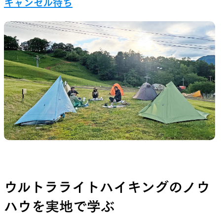
キャンセル待ち
山道具として考えられたクロー
機能的な5ポケットを持つパ
ジング
ツ＆ショーツ
JACKETS
HATS
風や雨、寒さを防ぐシェル
ハイキングのためのヘッドウ
ア
ALL WEATHER
ACTIVE INSULATION
ウルトラライトハイキングのノウ
ハウを実地で学ぶ
どんな状況にも対応する全天候
動いても蒸れにくい保温行動
型行動着