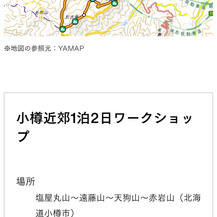
※地図の参照元：YAMAP
小樽近郊1泊2日ワークショッ
プ
場所
塩屋丸山～遠藤山～天狗山～赤岩山（北海
道小樽市）