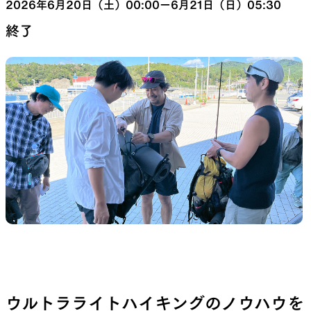
2026年6月20日（土）00:00ー6月21日（日）05:30
終了
山道具として考えられたクロー
機能的な5ポケットを持つパ
ジング
ツ＆ショーツ
JACKETS
HATS
風や雨、寒さを防ぐシェル
ハイキングのためのヘッドウ
ア
ALL WEATHER
ACTIVE INSULATION
どんな状況にも対応する全天候
動いても蒸れにくい保温行動
ウルトラライトハイキングのノウハウを
型行動着