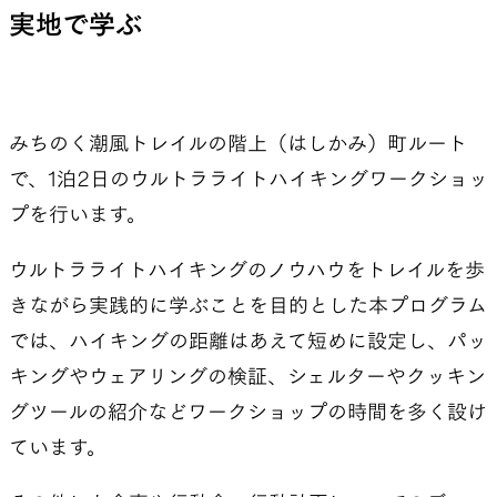
実地で学ぶ
SLEEPING PADS
REPAIR PARTS
みちのく潮風トレイルの階上（はしかみ）町ルート
で、1泊2日のウルトラライトハイキングワークショッ
最軽量のスリーピングパッド
補修用パッチとバックパック
パーツ
プを行います。
ウルトラライトハイキングのノウハウをトレイルを歩
きながら実践的に学ぶことを目的とした本プログラム
ACCESSORIES
SPECIAL OFFERS
では、ハイキングの距離はあえて短めに設定し、パッ
キングやウェアリングの検証、シェルターやクッキン
機能を拡張する道具
製品ロスをなくすための特別
グツールの紹介などワークショップの時間を多く設け
売
ています。