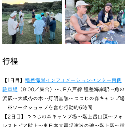
行程
【1日目】
種差海岸インフォメーションセンター南側
駐車場
（9:00／集合）〜JR八戸線 種差海岸駅～角の
浜駅～大銀杏の木～灯明堂跡～つつじの森キャンプ場
※ワークショップを含む行動約5時間
【2日目】つつじの森キャンプ場～階上岳山頂～フォ
レストピア階上～東日本大震災津波の碑～階上駅～種