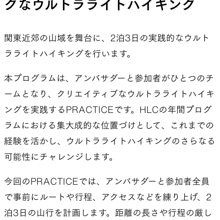
グなウルトラライトハイキング
関東近郊の山域を舞台に、2泊3日の実践的なウルト
SLEEPING PADS
REPAIR PARTS
ラライトハイキングを行います。
本プログラムは、アンバサダーと参加者がひとつのチ
最軽量のスリーピングパッド
補修用パッチとバックパック
パーツ
ームとなり、クリエイティブなウルトラライトハイキ
ングを実践するPRACTICEです。HLCの年間プログ
ラムにおける集大成的な位置づけとして、これまでの
ACCESSORIES
SPECIAL OFFERS
経験を活かし、ウルトラライトハイキングのさらなる
可能性にチャレンジします。
機能を拡張する道具
製品ロスをなくすための特別
今回のPRACTICEでは、アンバサダーと参加者全員
売
で事前にルートや行程、アクセスなどを練り上げ、2
泊3日の山行を計画します。距離の長さや行程の厳し