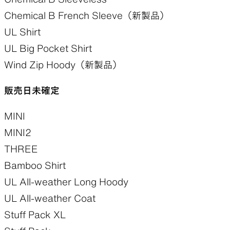
100% Light Merino Henley
5-Pocket Wide Pants
Light 5-Pocket Pants
5-Pocket Shorts
Chemical B French Sleeve（新製品）
100% Light Merino French Sleeve
Light 5-Pocket Wide Pants
Light Alpha Tights
DW 5-Pocket Shorts
UL Shirt
UL Short Sleeve Shirt
Alpha Haramaki
Light 5-Pocket Shorts
UL Big Pocket Shirt
UL Big Pocket Short Sleeve Shirt（新製品）
Light Alpha Sleeves
Light 5-Pocket Short Shorts
Wind Zip Hoody（新製品）
Alpha Socks
5-Pocket Long Shorts
販売日未確定
Yamatomichi Sacoche
UL Mittens
Zip Pack
MINI
Stuff Pack XL
MINI2
THREE
27日（月）
Bamboo Shirt
Alpha Vest
UL All-weather Long Hoody
Alpha Vest Kangaroo
UL All-weather Coat
DW 5-Pocket Shorts
Stuff Pack XL
Light 5-Pocket Shorts