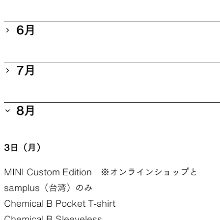
Bamboo Shirt
MINI
Active Pullover
MINI Custom Edition ※オンラインショップと
11日（月）
6月
5-Pocket Pants
samplus（台湾）のみ
DW 5-Pocket Pants
100% Light Merino Pocket T-shirt
THREE
5-Pocket Wide Pants
100% Light Merino Kangaroo
15日（月）
7月
DF Mesh Merino T-shirt
DF Mesh Merino Sleeveless
30日（月）
Chemical B Pocket T-shirt
100% Light Merino Sleeveless
Chemical B Sleeveless
Stretch Mesh Cap
100% Light Merino Tank Top
6日（月）
8月
MINI2
Bamboo Short Sleeve Shirt
Stretch Mesh Hat
Kami Shirt（新製品）
UL Big Pocket Shirt C（20%OFF）
Merino Short Sleeve Shirt
UL Short Sleeve Shirt
UL Big Pocket Short Sleeve Shirt C（20%OFF）
Merino Shirt
20日（月）
UL All-weather Hoody
3日（月）
UL All-weather Jacket
21日（火）
Light 5-Pocket Wide Pants
UL All-weather Pants
100% Light Merino Long Sleeve
Light 5-Pocket Pants
MINI Custom Edition ※オンラインショップと
Light 5-Pocket Short Shorts
Active Pullover
100% Light Merino Half Zip Hoody
samplus（台湾）のみ
29日（月）
5-Pocket Pants
5-Pocket Shorts
25日（月）
Chemical B Pocket T-shirt
DW 5-Pocket Pants
5-Pocket Long Shorts
ONE
Chemical B Sleeveless