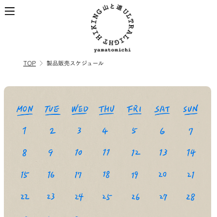
TOP
製品販売スケジュール
ALL
全ての製品を見る
BACKPACKS
ULハイキングのためのバッ
ック
TOPS
BOTTOMS