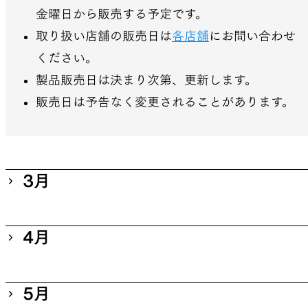
型行動着
金曜日から販売する予定です。
取り扱い店舗の販売日は
各店舗
にお問い合わせ
ください。
SLEEPING PADS
REPAIR PARTS
製品販売日は決まり次第、更新します。
販売日は予告なく変更されることがあります。
最軽量のスリーピングパッド
補修用パッチとバックパック
パーツ
3月
ACCESSORIES
SPECIAL OFFERS
16日（月）
4月
機能を拡張する道具
製品ロスをなくすための特別
UL Shirt
売
UL Big Pocket Shirt
6日（月）
5月