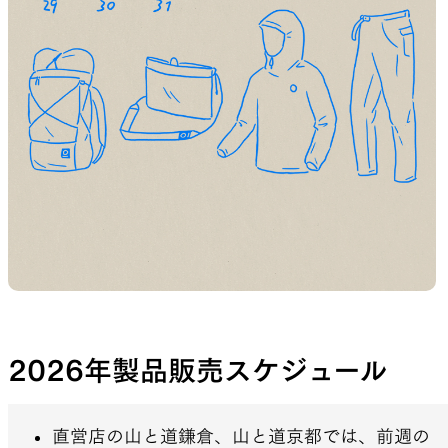
山道具として考えられたクロー
機能的な5ポケットを持つパ
ジング
ツ＆ショーツ
JACKETS
HATS
風や雨、寒さを防ぐシェル
ハイキングのためのヘッドウ
ア
ALL WEATHER
ACTIVE INSULATION
2026年製品販売スケジュール
直営店の山と道鎌倉、山と道京都では、前週の
どんな状況にも対応する全天候
動いても蒸れにくい保温行動