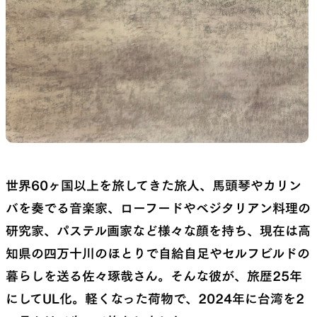
SLEEPING PADS
REPAIR PARTS
最軽量のスリーピングパッド
補修用パッチとバックパック
パーツ
世界60ヶ国以上を旅してきた旅人、馬頭琴やカリン
ACCESSORIES
SPECIAL OFFERS
バを奏でる音楽家、ローフードやベジタリアン料理の
研究家、パステル画家など様々な顔を持ち、現在は高
知県の四万十川のほとりで自給自足やセルフビルドの
機能を拡張する道具
製品ロスをなくすための特別
売
暮らしを送る佐々琢哉さん。そんな彼が、旅歴25年
にしてUL化。軽くなった荷物で、2024年に台湾を2