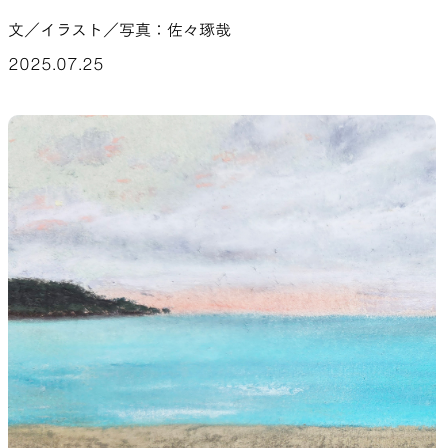
文／イラスト／写真：佐々琢哉
山道具として考えられたクロー
機能的な5ポケットを持つパ
ジング
ツ＆ショーツ
2025.07.25
JACKETS
HATS
風や雨、寒さを防ぐシェル
ハイキングのためのヘッドウ
ア
ALL WEATHER
ACTIVE INSULATION
どんな状況にも対応する全天候
動いても蒸れにくい保温行動
型行動着