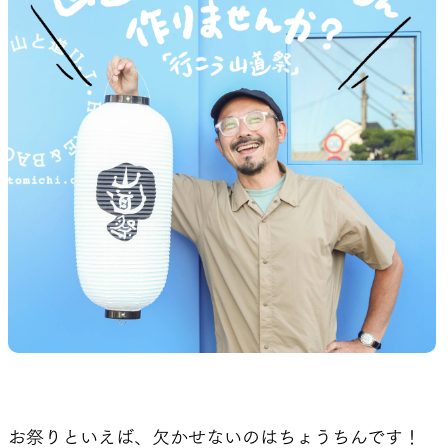
山道具として考えられたクロー
機能的な5ポケットを持つパ
ジング
ツ＆ショーツ
JACKETS
HATS
風や雨、寒さを防ぐシェル
ハイキングのためのヘッドウ
ア
ALL WEATHER
ACTIVE INSULATION
どんな状況にも対応する全天候
動いても蒸れにくい保温行動
お祭りといえば、欠かせないのはちょうちんです！
型行動着