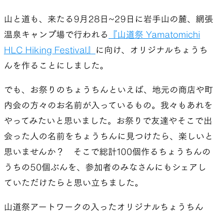
山と道も、来たる9月28日~29日に岩手山の麓、網張
温泉キャンプ場で行われる
『山道祭 Yamatomichi
SLEEPING PADS
REPAIR PARTS
HLC Hiking Festival』
に向け、オリジナルちょうち
んを作ることにしました。
最軽量のスリーピングパッド
補修用パッチとバックパック
でも、お祭りのちょうちんといえば、地元の商店や町
パーツ
内会の方々のお名前が入っているもの。我々もあれを
やってみたいと思いました。お祭りで友達やそこで出
会った人の名前をちょうちんに見つけたら、楽しいと
ACCESSORIES
SPECIAL OFFERS
思いませんか？ そこで総計100個作るちょうちんの
うちの50個ぶんを、参加者のみなさんにもシェアし
機能を拡張する道具
製品ロスをなくすための特別
ていただけたらと思い立ちました。
売
山道祭アートワークの入ったオリジナルちょうちん