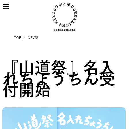
TOP
NEWS
ALL
全ての製品を見る
『山道祭』名入
BACKPACKS
れちょうちん受
付開始
ULハイキングのためのバック
パック
TOPS
BOTTOMS