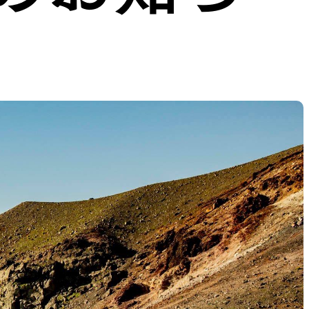
THER
ACTIVE INSULATION
候型行動着
動いても蒸れにくい保温行動着
RIES
SPECIAL OFFERS
製品ロスをなくすための特別販売