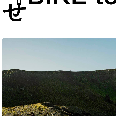
せ
JACKETS
風や雨、寒さを防ぐシェル
ハイキン
SLEEPING PADS
最軽量のスリーピングパッド
補修用パ