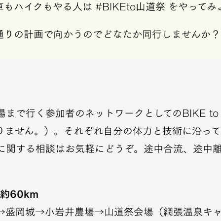
もハイクもやる人は #BIKEto山道祭 をやってみ
通りの計画で向かうのでどなたか同行しませんか？
まで行く参加者のネットワークとしてのBIKE to
りません。）。それぞれ自分の体力と技術に沿っ
に関する相談はお気軽にどうぞ。途中合流、途中離
約60km
発→盛岡城→小岩井農場→山道祭会場（網張温泉キ