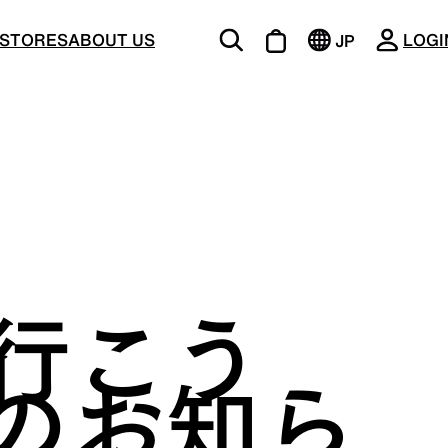
CLOSE
STORES
ABOUT US
LOGI
JP
EN
BOTTOMS
行こう
ージング
機能的な5ポケットを持つパンツ＆ショーツ
』のお知ら