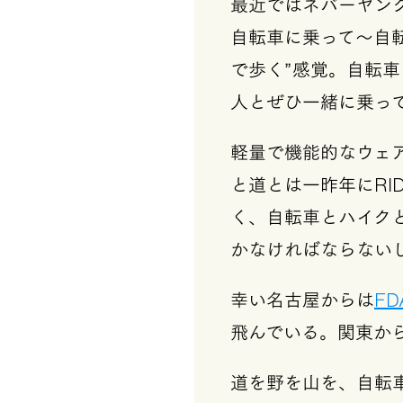
最近ではネバーヤン
自転車に乗って〜自
で歩く”感覚。自転
人とぜひ一緒に乗っ
軽量で機能的なウェ
と道とは一昨年にRI
く、自転車とハイク
かなければならない
幸い名古屋からは
FD
飛んでいる。関東か
道を野を山を、自転