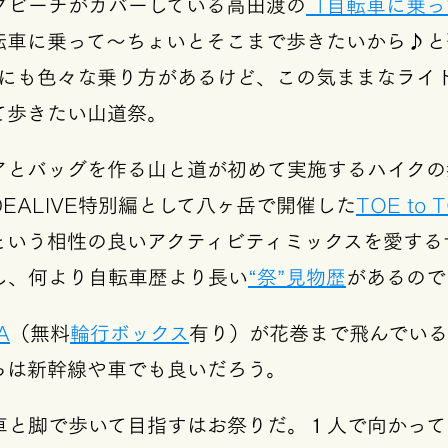
グビーチがカバーしている高田渡の
「自転車に乗っ
転車に乗って〜ちょいとそこまで歩きたいから♪と
車にも色々な乗り方があるけど、この気ままなライ
て歩きたい山道祭。
アとバッグを作る山と道が初めて実施するハイクの
DEALIVE特別編として八ヶ岳で開催した
TOE to 
という相性の良いアクティビティミックスを愛する
し、何より自転車歴より長い
“祭”見物歴
があるので
A
（無料
輪行ボックス
有り）が花巻まで飛んでいる
らは新幹線や車でも良いだろう。
車と脚で歩いて目指すはお祭りだ。１人で向かって