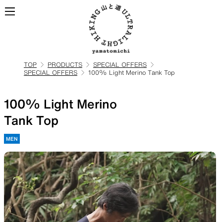
TOP
PRODUCTS
SPECIAL OFFERS
SPECIAL OFFERS
100% Light Merino Tank Top
ALL
全ての製品を見る
100% Light Merino
BACKPACKS
Tank Top
MEN
ULハイキングのためのバック
パック
TOPS
BOTTOMS