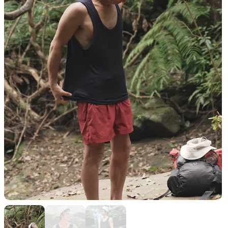
山道具として考えられたクロー
機能的な5ポケットを持つパ
ジング
ツ＆ショーツ
JACKETS
HATS
風や雨、寒さを防ぐシェル
ハイキングのためのヘッドウ
ア
ALL WEATHER
ACTIVE INSULATION
どんな状況にも対応する全天候
動いても蒸れにくい保温行動
型行動着