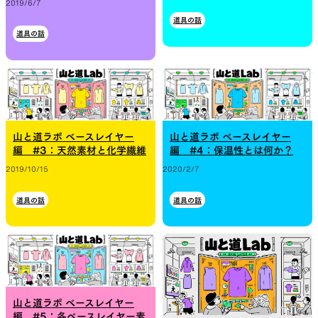
2019/6/7
道具の話
道具の話
山と道ラボ ベースレイヤー
山と道ラボ ベースレイヤー
編 #3：天然素材と化学繊維
編 #4：保温性とは何か？
2019/10/15
2020/2/7
道具の話
道具の話
山と道ラボ ベースレイヤー
編 #5：各ベースレイヤー素