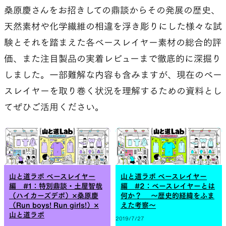
桑原慶さんをお招きしての鼎談からその発展の歴史、
天然素材や化学繊維の相違を浮き彫りにした様々な試
験とそれを踏まえた各ベースレイヤー素材の総合的評
価、また注目製品の実着レビューまで徹底的に深掘り
しました。一部難解な内容も含みますが、現在のベー
スレイヤーを取り巻く状況を理解するための資料とし
てぜひご活用ください。
山と道ラボ ベースレイヤー
山と道ラボ ベースレイヤー
編 #1：特別鼎談・土屋智哉
編 #2：ベースレイヤーとは
（ハイカーズデポ）×桑原慶
何か？ ～歴史的経緯をふま
（Run boys! Run girls!）×
えた考察～
山と道ラボ
2019/7/27