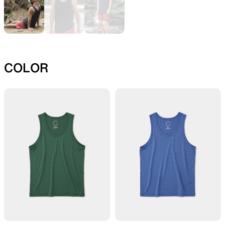
SLEEPING PADS
REPAIR PARTS
COLOR
最軽量のスリーピングパッド
補修用パッチとバックパック
パーツ
ACCESSORIES
SPECIAL OFFERS
機能を拡張する道具
製品ロスをなくすための特別
売