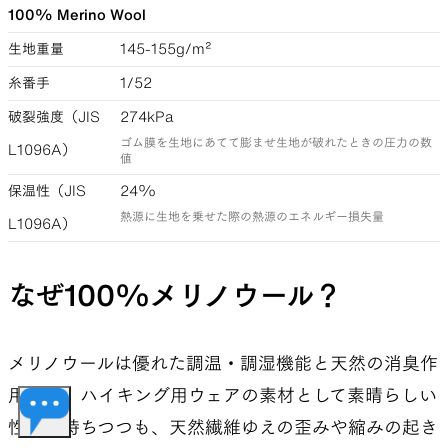
100% Merino Wool
生地重量
145-155g/m²
糸番手
1/52
破裂強度（JIS
274kPa
ゴム膜を生地にあてて膨ませ生地が破れたときの圧力の数
L1096A）
値
保温性（JIS
24%
熱源に生地を乗せた際の熱源のエネルギー損失量
L1096A）
なぜ100%メリノウール？
メリノウールは優れた調温・調湿機能と天然の消臭作
用など、ハイキング用ウェアの素材として素晴らしい
性質を持ちつつも、天然繊維ゆえの歪みや縮みの起き