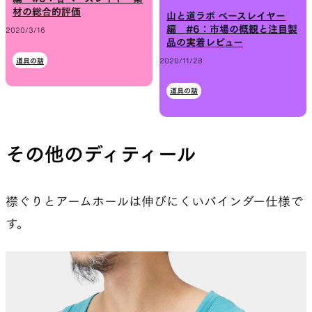
材の総合的評価
山と道ラボ ベースレイヤー
編 #6：市場の概観と注目製
2020/3/16
品の実着レビュー
道具の話
2020/11/28
道具の話
その他のディティール
襟ぐりとアームホールは伸びにくいバインダー仕様で
す。