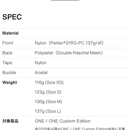
SPEC
Material
Front
Nylon（Pertex®︎21RS-PC 137g/㎡）
Back
Polyester（Double Raschel Mesh）
Tape
Nylon
Buckle
Acetal
Weight
116g (Size XS)
122g (Size S)
130g (Size M)
137g (Size L)
対象製品
ONE / ONE Custom Edition
※2018年以降のONE / ONE Custom Edition本体に互換