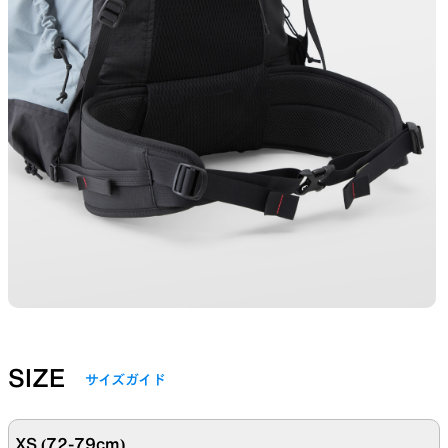
山道具として考えられたクロー
機能的な5ポケットを持つパ
ジング
ツ＆ショーツ
JACKETS
HATS
風や雨、寒さを防ぐシェル
ハイキングのためのヘッドウ
ア
ALL WEATHER
ACTIVE INSULATION
SIZE
サイズガイド
どんな状況にも対応する全天候
動いても蒸れにくい保温行動
XS (72-79cm)
型行動着