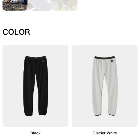
SLEEPING PADS
REPAIR PARTS
COLOR
最軽量のスリーピングパッド
補修用パッチとバックパック
パーツ
ACCESSORIES
SPECIAL OFFERS
機能を拡張する道具
製品ロスをなくすための特別
売
Black
Glacier White