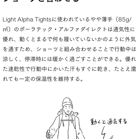
合わせでは動くと何も履いてないように涼しく感じ
るが、上に防風性のあるロングパンツを合わせれば
Light Alpha Tightsに使われているやや薄手（85g/
途端に保温力を発揮し、なおかつ快適に行動でき
㎡）のポーラテック・アルファダイレクトは通気性に
る通気性がある。さらに就寝時はシュラフの中で
優れ、動くとまるで何も履いていないかのように外気
履けば一般的なタイツよりも暖かい。その軽さと
を通すため、ショーツと組み合わせることで行動中は
汎用性の高さに、持っていく価値を感じた。
涼しく、停滞時には暖かく過ごすことができる。優れ
そして、
Light 5-Pocket Pants
と組み合わせれ
た速乾性で行動中にかいた汗もすぐに乾き、たとえ濡
ば、重たくなりがちな冬のボトムが暖かくて軽く
れても一定の保温性を維持する。
なる。冬は雪山以外では
Merino 5-Pocket Pants
一択と思っていた自分も、普段毎日使うなかで、こ
の軽さは魅力だった。
これはみんなにも使ってもらいたい。
使い方として、タイツとしてロングパンツやショー