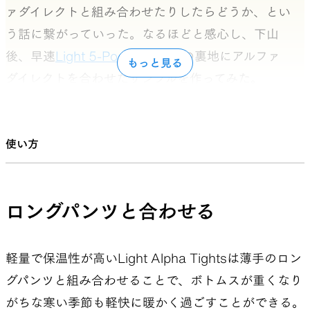
ァダイレクトと組み合わせたりしたらどうか、とい
う話に繋がっていった。なるほどと感心し、下山
後、早速
Light 5-Pocket Pants
の裏地にアルファ
もっと見る
ダイレクトを合わせたサンプルを作ってみた。
だが実際に使ってみると、ふたつの生地をくっつけ
ることで、生地と生地の動きの違いから少しゴワ
使い方
ついた印象を受けるなど、製品としての魅力はいま
ひとつだった。そこで、
Light 5-Pocket Pants
の
裏地としてアルファダイレクトを使うことをやめ
ロングパンツと合わせる
て、アルファダイレクト単体でタイツを作ることに
した。そうすることで、色々なボトムスと組み合わ
軽量で保温性が高いLight Alpha Tightsは薄手のロン
せたり、単体でも使えたりと、もっと柔軟に様々
グパンツと組み合わせることで、ボトムスが重くなり
なシチュエーションで活躍する製品になると考えた
がちな寒い季節も軽快に暖かく過ごすことができる。