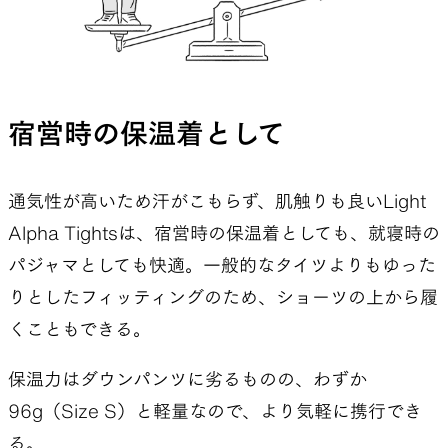
しかし、僕以外に製品をテストしてくれた仲間や山
と道HLCのアンバサダーの絶賛の声を聞いて、も
う少しこの道具と向き合ってみようと考えてテスト
は2年目に入った。そして、テストしていくなかで
宿営時の保温着として
少しずつこの道具の良さを実感していった。
通気性が高いため汗がこもらず、肌触りも良いLight
Alpha Tightsは、宿営時の保温着としても、就寝時の
パジャマとしても快適。一般的なタイツよりもゆった
りとしたフィッティングのため、ショーツの上から履
くこともできる。
保温力はダウンパンツに劣るものの、わずか
96g（Size S）と軽量なので、より気軽に携行でき
る。