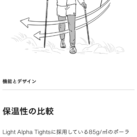
ツの下に履くのも良いが、寒くなったらダウンパン
ツのようにボトムスの上から履くのも良い。山で
なくても僕はそうしている。普段から持ち歩いて、
仕事場でもショーツが寒く感じたときに大活躍
だ。
抜群の通気性から寒い季節のトレイルランニングや
ファストパッキングにショーツと組み合わせるの
機能とデザイン
もいいだろう。スキーのタイツとして活躍したとい
う声もあった。この道具は使う目的によって色々な
良さがあるだろうと思う。あなたならどう使い倒
保温性の比較
すのか？ この道具のどこに良さを感じるのか。
製品が皆さんの手に渡って、感想を聞くのを楽しみ
Light Alpha Tightsに採用している85g/㎡のポーラ
にしている。(2021年9月）