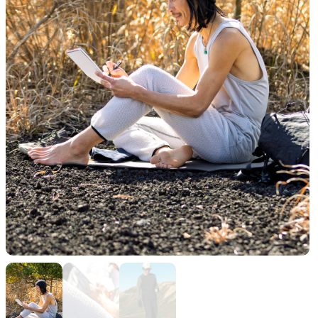
山道具として考えられたクロー
機能的な5ポケットを持つパ
ジング
ツ＆ショーツ
JACKETS
HATS
風や雨、寒さを防ぐシェル
ハイキングのためのヘッドウ
ア
ALL WEATHER
ACTIVE INSULATION
どんな状況にも対応する全天候
動いても蒸れにくい保温行動
型行動着