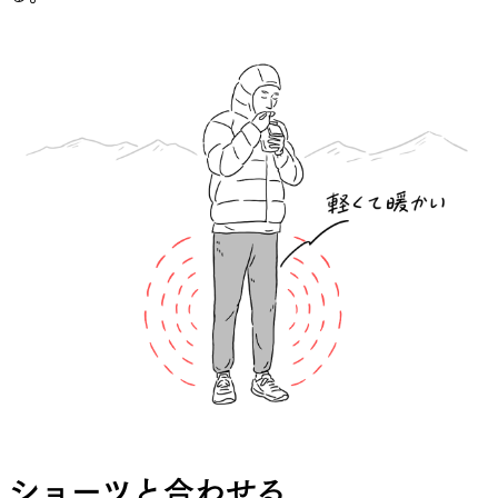
Naomi Kazma, wearing the Bright Orange color.
この道具Light Alpha Tightsの魅力は軽量性と保温
性のバランス、そして行動着として使えることだ。
普段、僕はダウンパンツを余程のことがないかぎ
り持っていかない。なぜなら重たいし、テント場
でしか使わないからだ。その重さに対して使える用
途が少なく、なくても寒ければシュラフを巻いた
りすればいいと、道具のパッキングリストからは
外れていた。しかし、Light Alpha Tightsは
96g（Size S）と軽く、単体やショーツとの組み
ショーツと合わせる