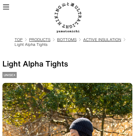
TOP
PRODUCTS
BOTTOMS
ACTIVE INSULATION
Light Alpha Tights
ALL
全ての製品を見る
Light Alpha Tights
BACKPACKS
UNISEX
ULハイキングのためのバック
パック
TOPS
BOTTOMS