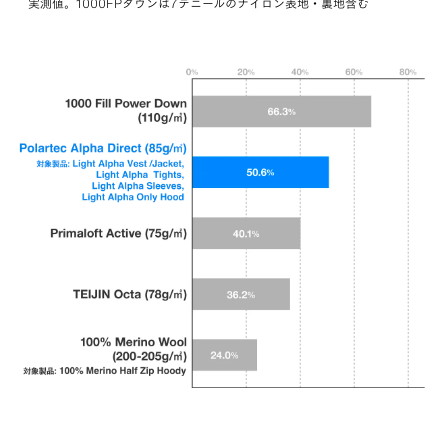
実測値。1000FPダウンは7デニールのナイロン表地・裏地含む