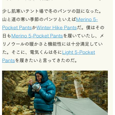
少し肌寒いテント場で冬のパンツの話になった。
山と道の寒い季節のパンツといえば
Merino 5-
Pocket Pants
か
Winter Hike Pants
だ。僕はその
日も
Merino 5-Pocket Pants
を履いていたし、メ
リノウールの暖かさと機能性には十分満足してい
た。そこに、電気くんは冬に
Light 5-Pocket
Pants
を履きたいと言ってきたのだ。