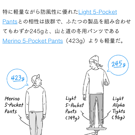
のだ。
特に軽量ながら防風性に優れた
Light 5-Pocket
タイツは厚手だと上からボトムスを履くのが難しく
Pants
との相性は抜群で、ふたつの製品を組み合わせ
なるので、
Light Alpha Vest/Jacket
に使っている
てもわずか245gと、山と道の冬用パンツである
薄手のアルファダイレクトで試作することにした。
Merino 5-Pocket Pants
（423g）よりも軽量だ。
でき上がったサンプルを履いてみると、止まってい
ると暖かいが、動くと通気して、まるで何も履いて
いないように感じる。
面白いと思ったが、当初は山と道の道具として形に
するには、少し魅力が乏しいようにも感じてい
た。ウルトラライトを標榜し、1gでも軽くするこ
とが山での快適さにつながることを知っている自
分にとって、この道具を山に持っていく価値はある
だろうかと感じていたのだ。