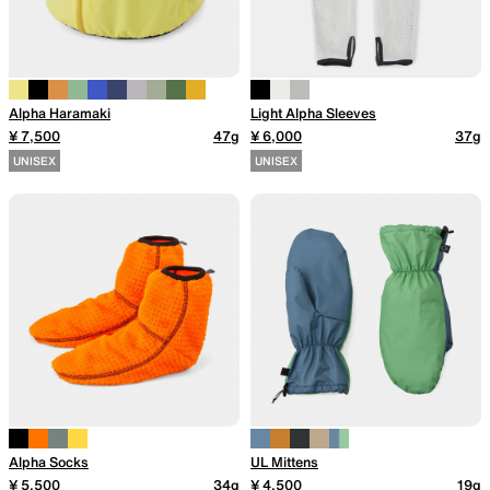
山道具として考えられたクロー
機能的な5ポケットを持つパ
ジング
ツ＆ショーツ
Alpha Haramaki
Light Alpha Sleeves
¥ 7,500
47g
¥ 6,000
37g
UNISEX
UNISEX
JACKETS
HATS
風や雨、寒さを防ぐシェル
ハイキングのためのヘッドウ
ア
ALL WEATHER
ACTIVE INSULATION
Alpha Socks
UL Mittens
どんな状況にも対応する全天候
動いても蒸れにくい保温行動
¥ 5,500
34g
¥ 4,500
19g
型行動着