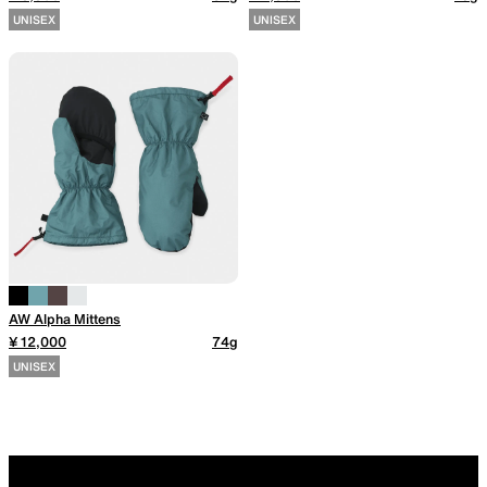
UNISEX
UNISEX
SLEEPING PADS
REPAIR PARTS
最軽量のスリーピングパッド
補修用パッチとバックパック
パーツ
ACCESSORIES
SPECIAL OFFERS
AW Alpha Mittens
¥ 12,000
74g
UNISEX
機能を拡張する道具
製品ロスをなくすための特別
売