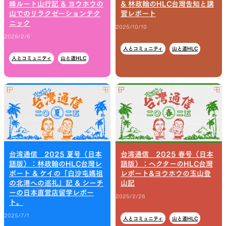
峰ルート山行記 & ヨウホウの
& 林政翰のHLC台灣告知と講
山でのリラクゼーションテク
習レポート
山道具として考えられたクロー
機能的な5ポケットを持つパ
ニック
2025/10/10
ジング
ツ＆ショーツ
2026/2/6
人とコミュニティ
山と道HLC
人とコミュニティ
山と道HLC
JACKETS
HATS
風や雨、寒さを防ぐシェル
ハイキングのためのヘッドウ
ア
台湾通信 2025 夏号（日本
台湾通信 2025 春号（日本
語版）：林政翰のHLC台灣レ
語版）：ヘクターのHLC台灣
ポート & ケイの「白沙屯媽祖
レポート&ヨウホウの玉山登
ALL WEATHER
ACTIVE INSULATION
の北港への巡礼」記 & シーチ
山記
ーの日本直営店留学レポー
2025/2/26
ト。
どんな状況にも対応する全天候
動いても蒸れにくい保温行動
2025/7/1
人とコミュニティ
山と道HLC
型行動着