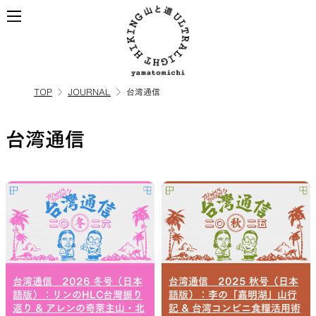
TOP
JOURNAL
台湾通信
ALL
全ての製品を見る
台湾通信
BACKPACKS
ULハイキングのためのバック
パック
台湾通信 2026 冬号（日本
台湾通信 2025 秋号（日本
TOPS
BOTTOMS
語版）：リンのHLC台灣振り
語版）：李の「嘉明湖」山行
返り & アレンの奇萊主山・北
記 & 台湾コンビニ食糧活用術