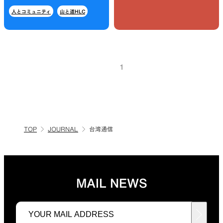
人とコミュニティ
山と道HLC
SLEEPING PADS
REPAIR PARTS
1
最軽量のスリーピングパッド
補修用パッチとバックパック
パーツ
TOP
JOURNAL
台湾通信
ACCESSORIES
SPECIAL OFFERS
機能を拡張する道具
製品ロスをなくすための特別
MAIL NEWS
売