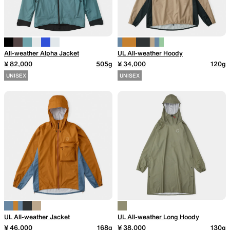
山道具として考えられたクロー
機能的な5ポケットを持つパ
ジング
ツ＆ショーツ
All-weather Alpha Jacket
UL All-weather Hoody
¥ 82,000
505g
¥ 34,000
120g
UNISEX
UNISEX
JACKETS
HATS
風や雨、寒さを防ぐシェル
ハイキングのためのヘッドウ
ア
ALL WEATHER
ACTIVE INSULATION
UL All-weather Jacket
UL All-weather Long Hoody
どんな状況にも対応する全天候
動いても蒸れにくい保温行動
¥ 46,000
168g
¥ 38,000
130g
型行動着