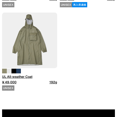
UNISEX
UNISEX
再入荷連絡
SLEEPING PADS
REPAIR PARTS
最軽量のスリーピングパッド
補修用パッチとバックパック
パーツ
ACCESSORIES
SPECIAL OFFERS
UL All-weather Coat
¥ 49,000
192g
UNISEX
機能を拡張する道具
製品ロスをなくすための特別
売