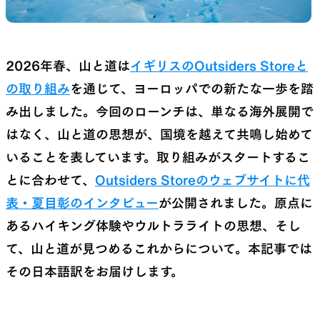
SLEEPING PADS
REPAIR PARTS
2026年春、山と道は
イギリスのOutsiders Storeと
の取り組み
を通じて、ヨーロッパでの新たな一歩を踏
み出しました。今回のローンチは、単なる海外展開で
最軽量のスリーピングパッド
補修用パッチとバックパック
はなく、山と道の思想が、国境を越えて共鳴し始めて
パーツ
いることを表しています。取り組みがスタートするこ
とに合わせて、
Outsiders Storeのウェブサイトに代
ACCESSORIES
SPECIAL OFFERS
表・夏目彰のインタビュー
が公開されました。原点に
あるハイキング体験やウルトラライトの思想、そし
て、山と道が見つめるこれからについて。本記事では
機能を拡張する道具
製品ロスをなくすための特別
その日本語訳をお届けします。
売