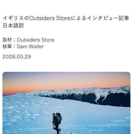
山道具として考えられたクロー
機能的な5ポケットを持つパ
イギリスのOutsiders Storeによるインタビュー記事
ジング
ツ＆ショーツ
日本語訳
取材：Outsiders Store
JACKETS
HATS
執筆：Sam Waller
2026.05.29
風や雨、寒さを防ぐシェル
ハイキングのためのヘッドウ
ア
ALL WEATHER
ACTIVE INSULATION
どんな状況にも対応する全天候
動いても蒸れにくい保温行動
型行動着