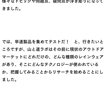
様々なトピックや問題点、疑問点が浮き彫りになって
きました。
SLEEPING PADS
REPAIR PARTS
最軽量のスリーピングパッド
補修用パッチとバックパック
では、早速製品を集めてテストだ！ と、行きたいと
パーツ
ころですが、山と道ラボはその前に現状のアウトドア
マーケットにどれだけの、どんな種類のレインウェア
があり、そこにどんなテクノロジーが使われている
ACCESSORIES
SPECIAL OFFERS
か、把握してみることからリサーチを始めることにし
ました。
機能を拡張する道具
製品ロスをなくすための特別
売