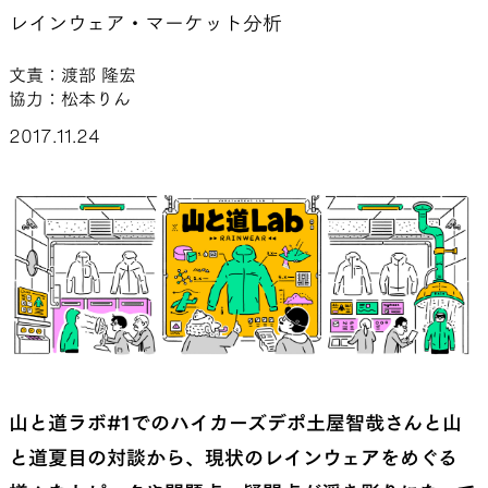
レインウェア・マーケット分析
山道具として考えられたクロー
機能的な5ポケットを持つパ
ジング
ツ＆ショーツ
文責：渡部 隆宏
協力：松本りん
2017.11.24
JACKETS
HATS
風や雨、寒さを防ぐシェル
ハイキングのためのヘッドウ
ア
ALL WEATHER
ACTIVE INSULATION
山と道ラボ#1でのハイカーズデポ土屋智哉さんと山
と道夏目の対談から、現状のレインウェアをめぐる
どんな状況にも対応する全天候
動いても蒸れにくい保温行動
型行動着