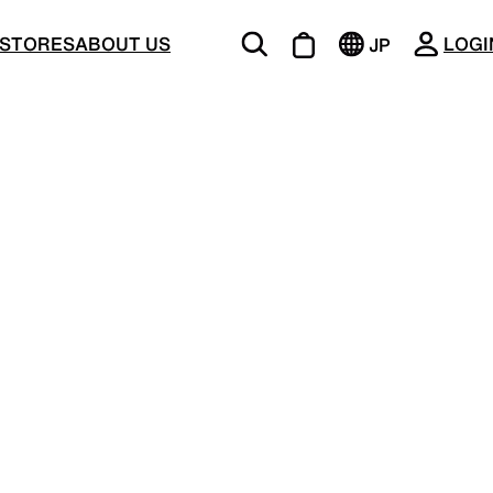
CLOSE
STORES
ABOUT US
LOGI
JP
EN
BOTTOMS
ージング
機能的な5ポケットを持つパンツ＆ショーツ