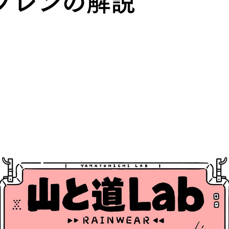
ンブレンの解説
HATS
ALL WEA
グのためのヘッドウェア
どんな状況にも対応する全天
REPAIR PARTS
ACCESSO
ッチとバックパックのパーツ
機能を拡張する道具