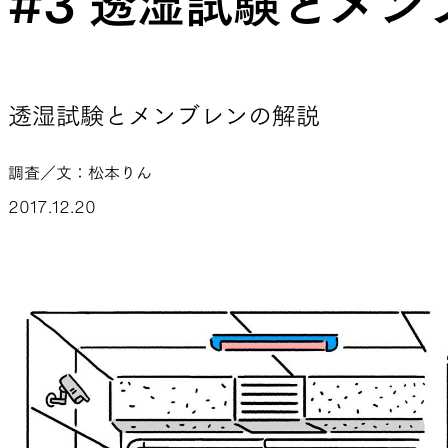
#3 透湿試験とメ
JACKETS
透湿試験とメンブレンの解説
風や雨、寒さを防ぐシェル
ハイキン
調査／文：松本りん
2017.12.20
SLEEPING PADS
最軽量のスリーピングパッド
補修用パ