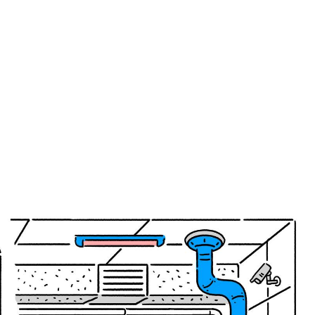
THER
ACTIVE INSULATION
候型行動着
動いても蒸れにくい保温行動着
RIES
SPECIAL OFFERS
製品ロスをなくすための特別販売