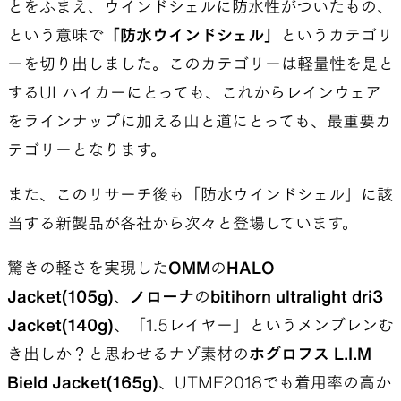
とをふまえ、ウインドシェルに防水性がついたもの、
という意味で
「防水ウインドシェル」
というカテゴリ
ーを切り出しました。このカテゴリーは軽量性を是と
するULハイカーにとっても、これからレインウェア
をラインナップに加える山と道にとっても、最重要カ
テゴリーとなります。
また、このリサーチ後も「防水ウインドシェル」に該
当する新製品が各社から次々と登場しています。
驚きの軽さを実現した
OMM
の
HALO
Jacket(105g)
、
ノローナ
の
bitihorn ultralight dri3
Jacket(140g)
、「1.5レイヤー」というメンブレンむ
き出しか？と思わせるナゾ素材の
ホグロフス L.I.M
Bield Jacket(165g)
、UTMF2018でも着用率の高か