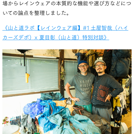
場からレインウェアの本質的な機能や選び方などにつ
いての論点を整理しました。
《山と道ラボ【レインウェア編】#1 土屋智哉（ハイ
カーズデポ）x 夏目彰（山と道）特別対談》