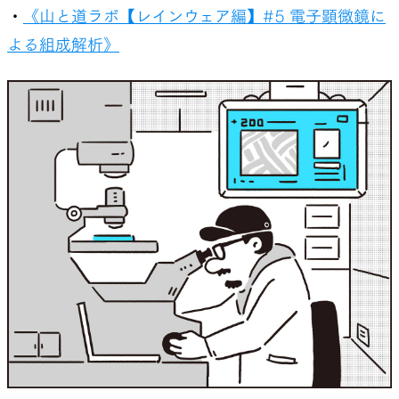
・
《山と道ラボ【レインウェア編】#5 電子顕微鏡に
よる組成解析》