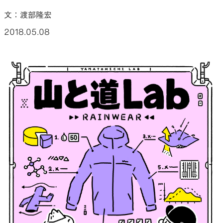
文：渡部隆宏
山道具として考えられたクロー
機能的な5ポケットを持つパ
ジング
ツ＆ショーツ
2018.05.08
JACKETS
HATS
風や雨、寒さを防ぐシェル
ハイキングのためのヘッドウ
ア
ALL WEATHER
ACTIVE INSULATION
どんな状況にも対応する全天候
動いても蒸れにくい保温行動
型行動着