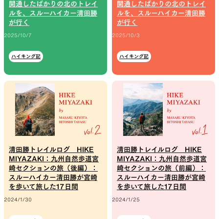
開通したばかりの北のトレイ
開通したばかりの北のトレイ
ルを、スルーハイカー清田勝
ルを、スルーハイカー清田勝
山道具として考えられたクロー
機能的な5ポケットを持つパ
が行く
が行く
ジング
ツ＆ショーツ
2025/10/7
2025/10/3
ハイキング記
ハイキング記
JACKETS
HATS
風や雨、寒さを防ぐシェル
ハイキングのためのヘッドウ
ア
清田勝トレイルログ HIKE
清田勝トレイルログ HIKE
MIYAZAKI：九州自然歩道宮
MIYAZAKI：九州自然歩道宮
崎セクションの旅（後編）：
崎セクションの旅（前編）：
ALL WEATHER
ACTIVE INSULATION
スルーハイカー清田勝が宮崎
スルーハイカー清田勝が宮崎
を歩いて旅した17日間
を歩いて旅した17日間
2024/1/30
2024/1/25
どんな状況にも対応する全天候
動いても蒸れにくい保温行動
型行動着