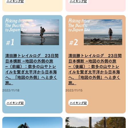
ハイキング記
ハイキング記
SLEEPING PADS
REPAIR PARTS
最軽量のスリーピングパッド
補修用パッチとバックパック
パーツ
清田勝トレイルログ 23日間
清田勝トレイルログ 23日間
日本横断 ~地図の外側の旅
日本横断 ~地図の外側の旅
~（前編）：数多の山やトレ
~（後編）：数多の山やトレ
イルを繋ぎ太平洋から日本海
イルを繋ぎ太平洋から日本海
へ、「地図の外側」へと歩く
へ、「地図の外側」へと歩く
ACCESSORIES
SPECIAL OFFERS
旅。
旅。
2022/11/18
2022/11/15
ハイキング記
ハイキング記
機能を拡張する道具
製品ロスをなくすための特別
売