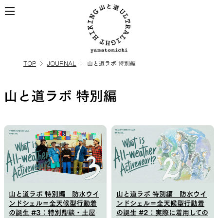
TOP
JOURNAL
山と道ラボ 特別編
ALL
全ての製品を見る
山と道ラボ 特別編
BACKPACKS
ULハイキングのためのバック
パック
山と道ラボ 特別編 防水ウイ
山と道ラボ 特別編 防水ウイ
TOPS
BOTTOMS
ンドシェル＝全天候型行動着
ンドシェル＝全天候型行動着
の誕生 #3：特別鼎談・土屋
の誕生 #2：実際に着用しての