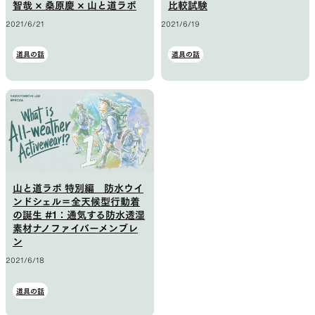
智哉 × 桑原慶 × 山と道ラボ
比較試験
2021/6/21
2021/6/19
山道具として考えられたクロー
機能的な5ポケットを持つパ
ジング
ツ＆ショーツ
道具の話
道具の話
JACKETS
HATS
風や雨、寒さを防ぐシェル
ハイキングのためのヘッドウ
ア
山と道ラボ 特別編 防水ウイ
ンドシェル＝全天候型行動着
の誕生 #1：通気する防水透湿
素材ナノファイバーメンブレ
ン
ALL WEATHER
ACTIVE INSULATION
2021/6/18
道具の話
どんな状況にも対応する全天候
動いても蒸れにくい保温行動
型行動着