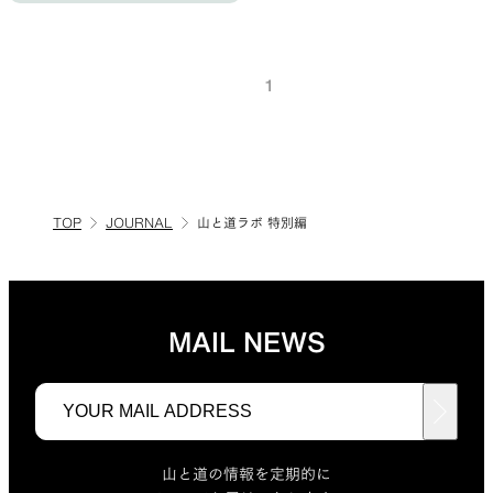
1
SLEEPING PADS
REPAIR PARTS
最軽量のスリーピングパッド
補修用パッチとバックパック
パーツ
TOP
JOURNAL
山と道ラボ 特別編
ACCESSORIES
SPECIAL OFFERS
MAIL NEWS
機能を拡張する道具
製品ロスをなくすための特別
売
山と道の情報を定期的に