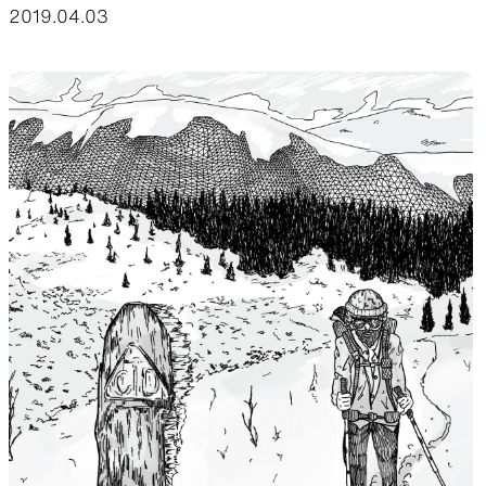
2019.04.03
山道具として考えられたクロー
機能的な5ポケットを持つパ
ジング
ツ＆ショーツ
JACKETS
HATS
風や雨、寒さを防ぐシェル
ハイキングのためのヘッドウ
ア
ALL WEATHER
ACTIVE INSULATION
どんな状況にも対応する全天候
動いても蒸れにくい保温行動
型行動着