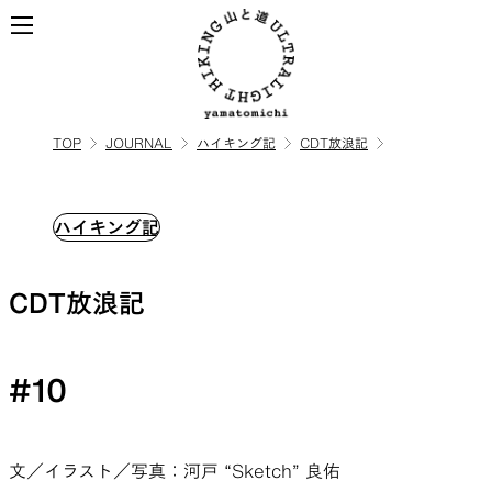
TOP
JOURNAL
ハイキング記
CDT放浪記
ALL
全ての製品を見る
ハイキング記
BACKPACKS
CDT放浪記
ULハイキングのためのバック
パック
#10
TOPS
BOTTOMS
文／イラスト／写真：河戸 “Sketch” 良佑