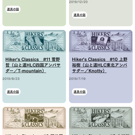
2019/12/20
道具の話
道具の話
Hiker's Classics #11 菅野
Hiker's Classics #10 上野
哲（山と道HLC四国アンバサ
裕樹（山と道HLC東北アンバ
ダー／T-mountain）
サダー／Knotty）
2019/8/23
2019/7/19
道具の話
道具の話