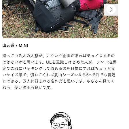
山と道 / MINI
Pat
持っている人の大勢が、こういう企画があればチョイスするの
化
ではないかと思います。ULを意識しはじめた人が、テント泊想
ば
定でこれにパッキングして収めるのを目標にすればちょうど良
で
いサイズ感で、慣れてくれば夏山シーズンなら5〜6泊でも普通
ず
にできる、万人に好まれる名作だと思います。もちろん見てく
欲
れも、使い勝手も良いです。