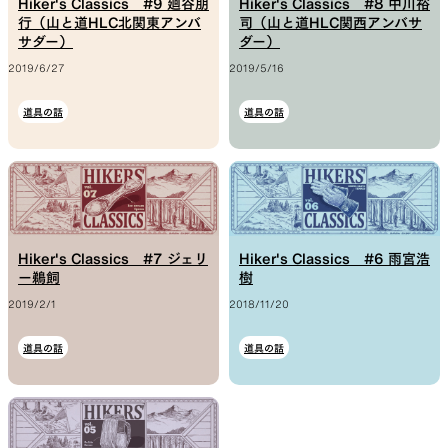
Hiker's Classics #9 廻谷朋
Hiker's Classics #8 中川裕
行（山と道HLC北関東アンバ
司（山と道HLC関西アンバサ
サダー）
ダー）
2019/6/27
2019/5/16
道具の話
道具の話
Hiker's Classics #7 ジェリ
Hiker's Classics #6 雨宮浩
ー鵜飼
樹
2019/2/1
2018/11/20
道具の話
道具の話