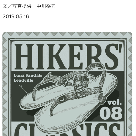
文／写真提供：中川裕司
山道具として考えられたクロー
機能的な5ポケットを持つパ
2019.05.16
ジング
ツ＆ショーツ
JACKETS
HATS
風や雨、寒さを防ぐシェル
ハイキングのためのヘッドウ
ア
ALL WEATHER
ACTIVE INSULATION
どんな状況にも対応する全天候
動いても蒸れにくい保温行動
型行動着