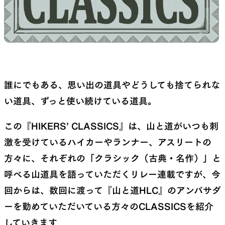
SLEEPING PADS
REPAIR PARTS
誰にでもある、思い出の道具やどうしても捨てられな
最軽量のスリーピングパッド
補修用パッチとバックパック
パーツ
い道具、ずっと使い続けている道具。
この『HIKERS’ CLASSICS』は、山と道がいつも刺
激を受けているハイカーやランナー、アスリートの
ACCESSORIES
SPECIAL OFFERS
方々に、それぞれの「クラシック（古典・名作）」と
呼べる山道具を語っていただくリレー連載ですが、今
機能を拡張する道具
製品ロスをなくすための特別
回からは、数回に渡って『山と道HLC』のアンバサダ
売
ーを勤めていただいている方々のCLASSICSを紹介
していきます