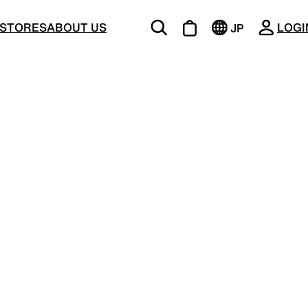
CLOSE
STORES
ABOUT US
LOGI
JP
EN
BOTTOMS
ージング
機能的な5ポケットを持つパンツ＆ショーツ