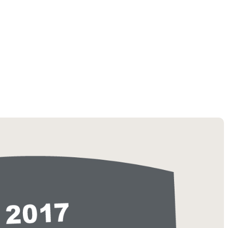
THER
ACTIVE INSULATION
候型行動着
動いても蒸れにくい保温行動着
RIES
SPECIAL OFFERS
製品ロスをなくすための特別販売