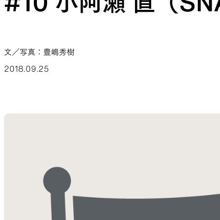
#10 小阿瀬 直（SNA
JACKETS
文／写真：豊嶋秀樹
2018.09.25
風や雨、寒さを防ぐシェル
ハイキン
SLEEPING PADS
最軽量のスリーピングパッド
補修用パ