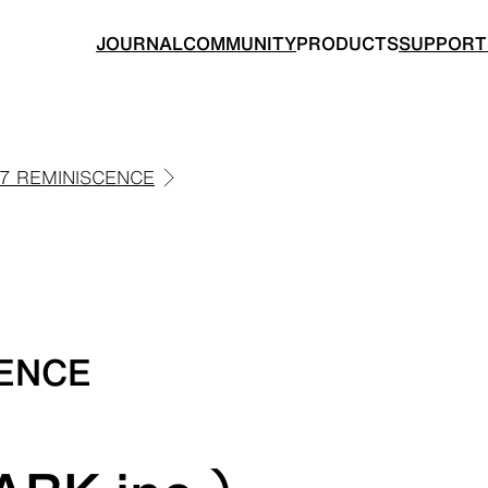
JOURNAL
COMMUNITY
PRODUCTS
SUPPORT
7 REMINISCENCE
BACKPACKS
TOPS
CENCE
ングのためのバックパック
山道具として考えられたクロ