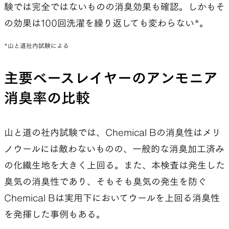
験では完全ではないものの消臭効果も確認。しかもそ
はたどり着けなかった。
の効果は100回洗濯を繰り返しても変わらない*。
Chemical Bは、運動直後に強く出るアンモニア臭
*山と道社内試験による
の抑制には効果を発揮するが、酪酸やイソ吉草酸
といった酸性の臭気成分──いわゆる「体臭」の
主要ベースレイヤーのアンモニア
一因とされる成分──への効果は限定的だった。
消臭率の比較
人それぞれの汗の成分や体質の違いが、消臭性能
の感じ方に差として現れている可能性がある。この
山と道の社内試験では、Chemical Bの消臭性はメリ
謎は、今後も引き続き掘り下げていきたい。
ノウールには敵わないものの、一般的な消臭加工済み
の化繊生地を大きく上回る。また、本検査は発生した
臭気の消臭性であり、そもそも臭気の発生を防ぐ
Chemical Bは実用下においてウールを上回る消臭性
を発揮した事例もある。