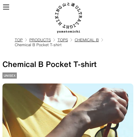
TOP
PRODUCTS
TOPS
CHEMICAL B
Chemical B Pocket T-shirt
ALL
全ての製品を見る
Chemical B Pocket T-shirt
BACKPACKS
UNISEX
ULハイキングのためのバック
パック
TOPS
BOTTOMS