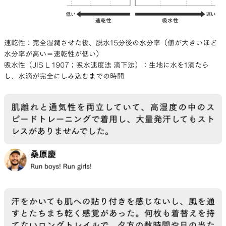
エコピュアー®️によって消臭性を実現し、汗処理
は、肌をドライに保つ「拡散型」を採用し、生地
速乾性：完全湿潤させた後、脱水15分後の水分率（値が大きいほど
の張り付きの少なさにより汗冷えを防ぐことにし
水分率が高い＝速乾性が低い）
吸水性（JIS L 1907；吸水速度法 滴下法）：生地に水を1滴たら
た。「通気型」の汗処理は、暑い季節のトレイル
し、水滴が完全にしみ込むまでの時間
ランニングには適しているが、速乾が追いつかない
ほど大量の汗をかくシチュエーションや、高温多湿
な日本の環境においてはその効果が限定的である
と考えたし、長時間のハイキングや保温性の観点
もふまえると肌を常にドライに保つ「拡散型」の
ほうが快適だと判断したからだ。
試作品は何度も作った。最初の壁は消臭性だっ
た。次に汗処理、さらに耐久性と、ひとつの課題
をクリアするたびに次の壁が現れた。でも、その