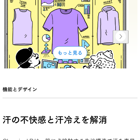
もっと見る
機能とデザイン
山と道ラボ ベースレイヤー編 #1
山
特別鼎談・土屋智哉（ハイカーズデポ）×桑原慶（Run boys!
ベ
Run girls!）×山と道ラボ
汗の不快感と汗冷えを解消
この企画の目的は、ベースレイヤーの機能について