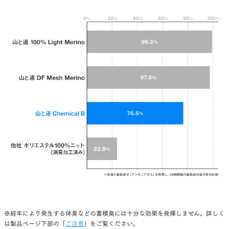
2023年12月武田の杜 最初で最後のトレイルランニングレース
にて（写真：平野僚）
ともあれ、どれほど数値やテスト結果を積み重ねて
も、最終的に製品の良し悪しは、実際に着て歩い
たときにどう感じられるかがすべてだと思ってい
る。
※経年により発生する体臭などの蓄積臭には十分な効果を発揮しません。詳しく
は製品ページ下部の「
ご注意
」をご覧ください。
何よりも僕自身が満足している。僕がChemical B