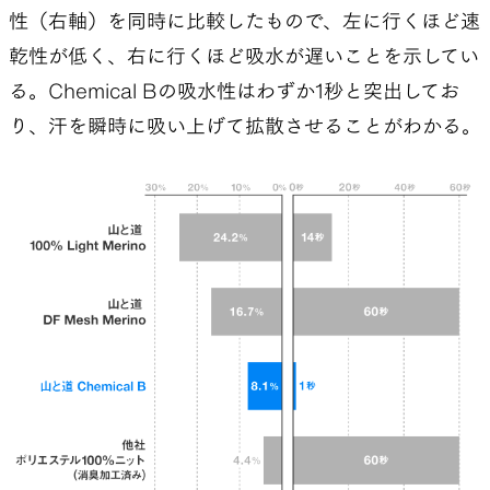
性（右軸）を同時に比較したもので、左に行くほど速
ハイキングでもトレイルランニングでも共通の重要
乾性が低く、右に行くほど吸水が遅いことを示してい
なファクターだと理解した。
る。Chemical Bの吸水性はわずか1秒と突出してお
開発はリサーチから始まった。素材と製品の両面
り、汗を瞬時に吸い上げて拡散させることがわかる。
で現状を把握しながら進めたが、最初の2年はゆっ
くりとしたペースだった。というのも、メリノウー
ル好きの自分にとって、積極的に着たいと思える化
繊のベースレイヤー素材がなかなか見つからず、テ
ストが進まなかったからだ。
プロジェクトが本格化したのは、帝人フロンティア
との取り組みが始まってから。臭いの原因菌が発生
しにくい素材「Ecopure®（エコピュアー®）」を
使った試作生地の防臭性能に可能性を感じ、開発
を加速させた。