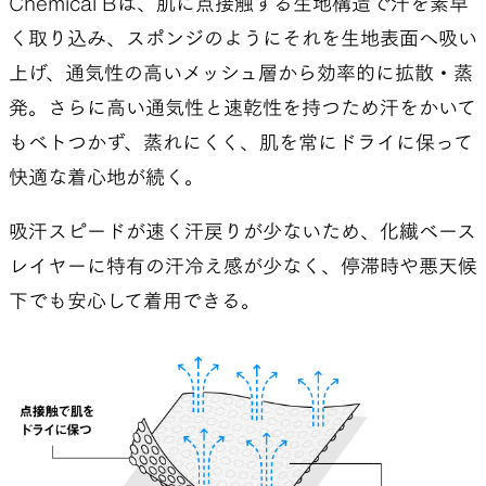
Chemical Bは、肌に点接触する生地構造で汗を素早
調査し、考察を深めることだったが、裏テーマと
く取り込み、スポンジのようにそれを生地表面へ吸い
して、「メリノウールの素晴らしさを徹底的に検証
上げ、通気性の高いメッシュ層から効率的に拡散・蒸
し、その魅力を伝えたい」という思いもあった。
発。さらに高い通気性と速乾性を持つため汗をかいて
さまざまなベースレイヤー素材の比較試験も多数
もベトつかず、蒸れにくく、肌を常にドライに保って
行い、消臭性の高さや調温調湿機能といったメリ
快適な着心地が続く。
ノウールの良さを証明する一方で、通気性や速乾性
吸汗スピードが速く汗戻りが少ないため、化繊ベース
に優れる化繊素材の機能性にも改めて魅力を感じ
レイヤーに特有の汗冷え感が少なく、停滞時や悪天候
ることになった。
下でも安心して着用できる。
「ウールのように臭わず、さらに耐久性や軽さでウ
ールの弱点を補える化繊のベースレイヤーが作れな
いか⁉︎」
そんな思いがこのプロジェクトの出発点となった。