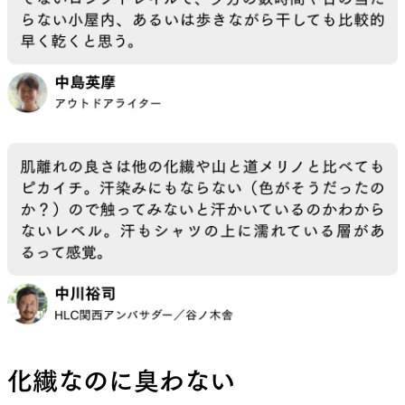
たびに製品が良くなっていき、自分でも着たいと思
えるものへと進化していった。
メリノウールの魅力を伝え続けてきた山と道が、中
途半端な化繊のベースレイヤーを出すわけにはい
かない。メリノと比較しても、積極的に山で選びた
くなる化繊ベースレイヤーを作る。その強い思い
で、開発を続けてきた。
すべての課題を乗り越え、あとは成果の検証だっ
た。着心地や使い方、運動量や汗のかき方は人そ
れぞれだし、体臭や汗の成分も千差万別だから
だ。今回はこれまで以上に多くの人にテストを依
化繊なのに臭わない
頼し、延べ人数はスタッフや関係者を含め、14人