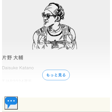
片野 大輔
Daisuke Katano
もっと見る
TJAR2024選手
通称ポップコーンことダスティン。アニメ、マンガ、ゲー
ムを愛する動けるインドア派。基本的に家から出たくな
いが山を歩くことでギリギリひきこもりを回避してい