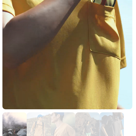
山道具として考えられたクロー
機能的な5ポケットを持つパ
ジング
ツ＆ショーツ
JACKETS
HATS
風や雨、寒さを防ぐシェル
ハイキングのためのヘッドウ
ア
ALL WEATHER
ACTIVE INSULATION
どんな状況にも対応する全天候
動いても蒸れにくい保温行動
型行動着