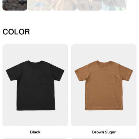
SLEEPING PADS
REPAIR PARTS
COLOR
最軽量のスリーピングパッド
補修用パッチとバックパック
パーツ
ACCESSORIES
SPECIAL OFFERS
機能を拡張する道具
製品ロスをなくすための特別
売
Black
Brown Sugar