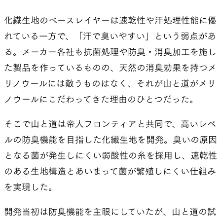
に及んだ。
化繊生地のベースレイヤーは速乾性や汗処理性能に優
こうして『山と道ラボ ベースレイヤー編』で調
れている一方で、「汗で臭いやすい」という弱点があ
査・考察を重ねた内容が、5年の歳月を経て、
る。メーカー各社も抗菌処理や防臭・消臭加工を施し
Chemical Bとして結実したのだった。
た製品を作っているものの、天然の消臭効果を持つメ
その結果、多くの人にChemical Bに満足してもら
リノウールには敵うものはなく、それが山と道がメリ
えたが、同時に、消臭性の感じ方は人によって異な
ノウールにこだわってきた理由のひとつだった。
ることもわかった。Chemical Bに優れた消臭機能
そこで山と道は帝人フロンティアと共同で、高いレベ
を感じる人も多かったが、その感じ方の強度には
ルの防臭機能を目指した化繊生地を開発。臭いの原因
差があった。
となる菌が発生しにくい弱酸性の糸を採用し、速乾性
どんな人にとって消臭効果が高く、あるいは弱く感
のある生地構造とあいまって菌が繁殖しにくい仕組み
じられるのか？ その理由を探るために、汗のアル
を実現した。
カリ性と酸性のバランスに着目し、リトマス試験紙
開発当初は防臭機能を主眼にしていたが、山と道の試
で汗の成分を100件以上測定したが、明確な答えに