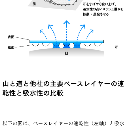
調査の初期段階で、ハイキングにおいては消臭性と
保温性、トレイルランニングにおいては汗を素早く
吸い取り、拡散・乾燥させる「汗処理」の機能性
が特に重要であることが見えてきた。
そして、優れた汗処理には、メッシュやグリッド構
造の薄手の生地で通気性を高め、1秒でも早く汗を
蒸発させることに注力した「通気型」と、汗を肌
から素早く遠ざけ、生地表面で拡散・放出して肌面
をドライに保つ「拡散型」というふたつのアプロ
山と道と他社の主要ベースレイヤーの速
ーチがあることがわかった。
乾性と吸水性の比較
つまり、優れたベースレイヤーとは、消臭性があ
り、保温性（必ずしも暖かいを意味しない）、汗
以下の図は、ベースレイヤーの速乾性（左軸）と吸水
処理に優れた製品である。特に汗処理の機能性は