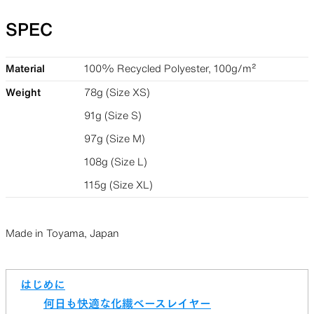
SPEC
Material
100% Recycled Polyester, 100g/m²
Weight
78g (Size XS)
91g (Size S)
97g (Size M)
108g (Size L)
115g (Size XL)
Made in Toyama, Japan
はじめに
何日も快適な化繊ベースレイヤー