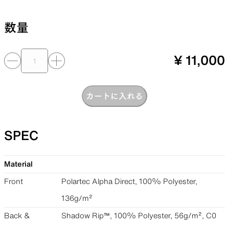
数量
¥ 11,000
カートに入れる
SPEC
Material
Front
Polartec Alpha Direct, 100% Polyester,
136g/m²
Back &
Shadow Rip™, 100% Polyester, 56g/m², C0