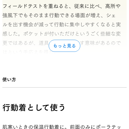
フィールドテストを重ねると、従来に比べ、高所や
強風下でもそのまま行動できる場面が増え、シェ
ルを出す機会が減って行動に集中しやすくなると実
感した。ポケットが付いただけというごく些細な変
更ではあるが、道具として世に出す意味があるので
もっと見る
はという手応えを得た。
腹部の防風だけであれば通常のAlpha Vest同様に
ヒートアップしにくく、使い勝手にも大きな差は
使い方
ない。通常のAlpha Vestと比べて重量増も11gと僅
かで、たたんだサイズも変わらない。ポケットに
は地図やエナジーバーなどの携行品を収納できる
行動着として使う
が、収納物を詰めすぎると揺れるため、軽量なも
のであれば気にならないと思う。
肌寒いときの保温行動着に。前面のみにポーラテッ