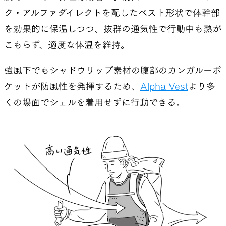
この製品によりシェルの出番が減ったとはいえ、
ク・アルファダイレクトを配したベスト形状で体幹部
実際の山行でシェルそのものを携行しないという
を効果的に保温しつつ、抜群の通気性で行動中も熱が
のは難しいと思われ、装備のトータルウェイトは僅
こもらず、適度な体温を維持。
かに重くなってしまうかもしれない。その意味では
強風下でもシャドウリップ素材の腹部のカンガルーポ
従来のAlpha Vestは、よりミニマルで研ぎ澄まさ
ケットが防風性を発揮するため、
Alpha Vest
より多
れた立ち位置になったともいえる。通常版とカンガ
くの場面でシェルを着用せずに行動できる。
ルーポケット付き、ご自身の山行スタイルに応じて
使い分けてほしい。