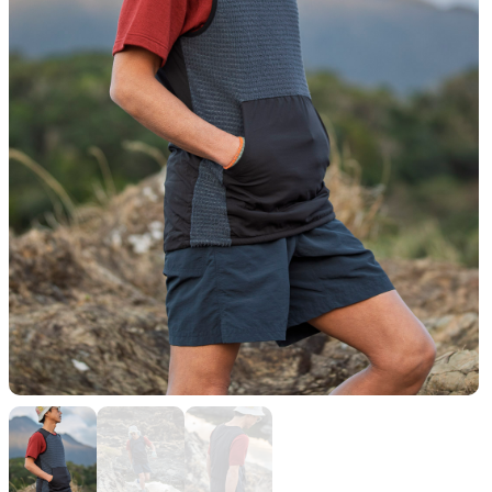
山道具として考えられたクロー
機能的な5ポケットを持つパ
ジング
ツ＆ショーツ
JACKETS
HATS
風や雨、寒さを防ぐシェル
ハイキングのためのヘッドウ
ア
ALL WEATHER
ACTIVE INSULATION
どんな状況にも対応する全天候
動いても蒸れにくい保温行動
型行動着