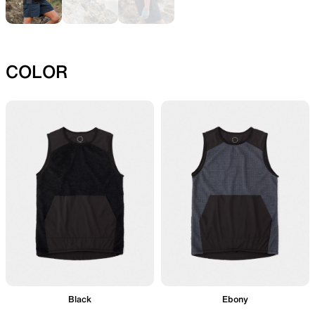
SLEEPING PADS
REPAIR PARTS
COLOR
最軽量のスリーピングパッド
補修用パッチとバックパック
パーツ
ACCESSORIES
SPECIAL OFFERS
機能を拡張する道具
製品ロスをなくすための特別
売
Black
Ebony