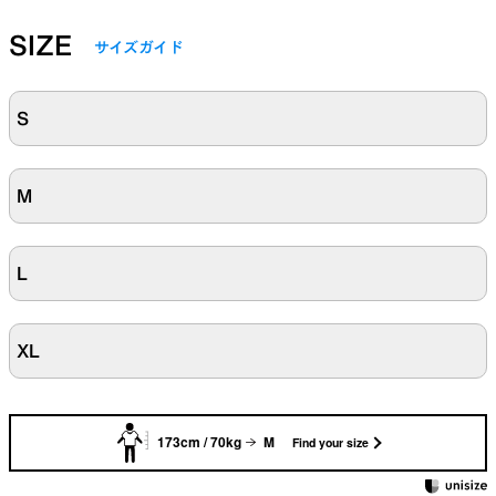
SIZE
サイズガイド
S
M
L
XL
173cm / 70kg
M
Find your size