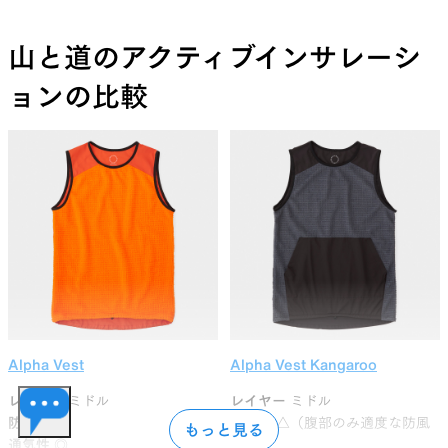
山と道のアクティブインサレーシ
ョンの比較
Alpha Vest
Alpha Vest Kangaroo
レイヤー
ミドル
レイヤー
ミドル
防風性
×
防風性
△（腹部のみ適度な防風
もっと見る
通気性
◎
性）