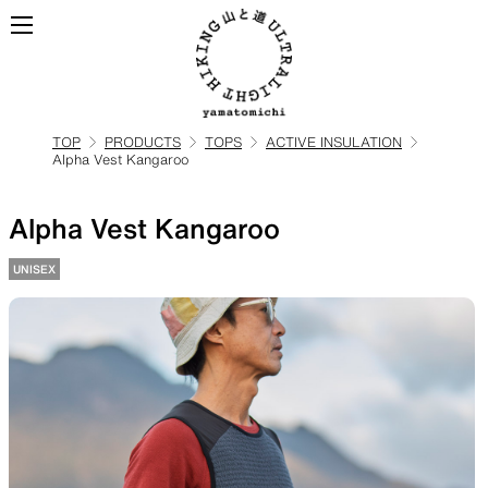
TOP
PRODUCTS
TOPS
ACTIVE INSULATION
Alpha Vest Kangaroo
ALL
全ての製品を見る
Alpha Vest Kangaroo
BACKPACKS
UNISEX
ULハイキングのためのバック
パック
TOPS
BOTTOMS